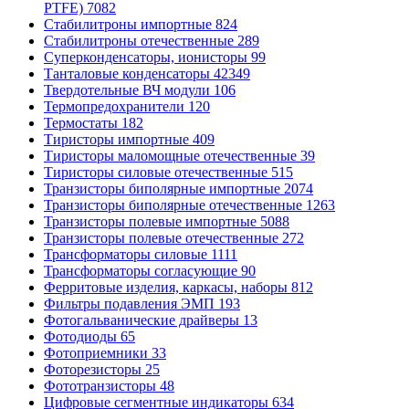
PTFE)
7082
Стабилитроны импортные
824
Стабилитроны отечественные
289
Суперконденсаторы, ионисторы
99
Танталовые конденсаторы
42349
Твердотельные ВЧ модули
106
Термопредохранители
120
Термостаты
182
Тиристоры импортные
409
Тиристоры маломощные отечественные
39
Тиристоры силовые отечественные
515
Транзисторы биполярные импортные
2074
Транзисторы биполярные отечественные
1263
Транзисторы полевые импортные
5088
Транзисторы полевые отечественные
272
Трансформаторы силовые
1111
Трансформаторы согласующие
90
Ферритовые изделия, каркасы, наборы
812
Фильтры подавления ЭМП
193
Фотогальванические драйверы
13
Фотодиоды
65
Фотоприемники
33
Фоторезисторы
25
Фототранзисторы
48
Цифровые сегментные индикаторы
634