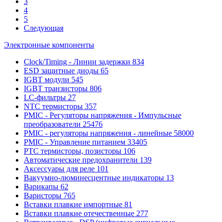
3
4
5
Следующая
Электронные компоненты
Clock/Timing - Линии задержки
834
ESD защитные диоды
65
IGBT модули
545
IGBT транзисторы
806
LC-фильтры
27
NTC термисторы
357
PMIC - Регуляторы напряжения - Импульсные
преобразователи
25476
PMIC - регуляторы напряжения - линейные
58000
PMIC - Управление питанием
33405
PTC термисторы, позисторы
106
Автоматические предохранители
139
Аксессуары для реле
101
Вакуумно-люминесцентные индикаторы
13
Варикапы
62
Варисторы
765
Вставки плавкие импортные
81
Вставки плавкие отечественные
277