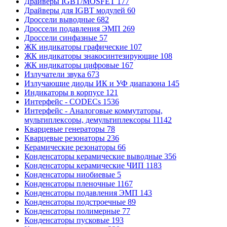
Драйверы IGBT/MOSFET
177
Драйверы для IGBT модулей
60
Дроссели выводные
682
Дроссели подавления ЭМП
269
Дроссели синфазные
57
ЖК индикаторы графические
107
ЖК индикаторы знакосинтезирующие
108
ЖК индикаторы цифровые
167
Излучатели звука
673
Излучающие диоды ИК и УФ диапазона
145
Индикаторы в корпусе
121
Интерфейс - CODECs
1536
Интерфейс - Аналоговые коммутаторы,
мультиплексоры, демультиплексоры
11142
Кварцевые генераторы
78
Кварцевые резонаторы
236
Керамические резонаторы
66
Конденсаторы керамические выводные
356
Конденсаторы керамические ЧИП
1183
Конденсаторы ниобиевые
5
Конденсаторы пленочные
1167
Конденсаторы подавления ЭМП
143
Конденсаторы подстроечные
89
Конденсаторы полимерные
77
Конденсаторы пусковые
193