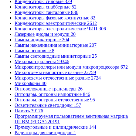
Конденсаторы силовые
339
Конденсаторы снабберные
52
Конденсаторы танталовые
836
Конденсаторы фазовые косинусные
82
Конденсаторы электролитические
2612
Конденсаторы электролитические ЧИП
306
Лазерные диоды и модули
20
Лампы индикаторные
204
Лампы накаливания миниатюрные
207
Лампы неоновые
8
Лампы светодиодные миниатюрные
25
Микроконтроллеры
59346
Микроконтроллеры или модули микропроцессора
672
Микросхемы импортные разные
22759
Микросхемы отечественные разные
2724
Микрофоны
40
Оптоволоконные трансиверы
26
Оптопары, оптроны импортные
846
Оптопары, оптроны отечественные
95
Осветительные светодиоды
157
Память
39176
Программируемая пользователем вентильная матрица
ППВМ (FPGA)
20191
Прямоугольные и цилиндрические
144
Радиаторы для светодиодов
1