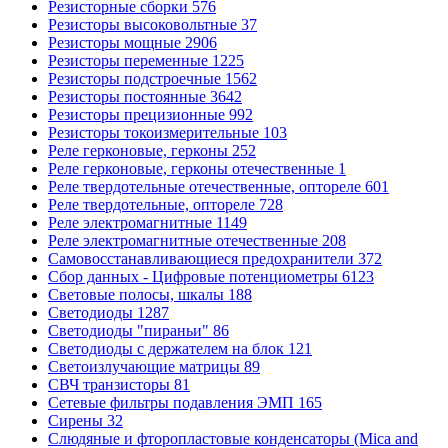
Резисторные сборки
576
Резисторы высоковольтные
37
Резисторы мощные
2906
Резисторы переменные
1225
Резисторы подстроечные
1562
Резисторы постоянные
3642
Резисторы прецизионные
992
Резисторы токоизмерительные
103
Реле герконовые, герконы
252
Реле герконовые, герконы отечественные
1
Реле твердотельные отечественные, оптореле
601
Реле твердотельные, оптореле
728
Реле электромагнитные
1149
Реле электромагнитные отечественные
208
Самовосстанавливающиеся предохранители
372
Сбор данных - Цифровые потенциометры
6123
Световые полосы, шкалы
188
Светодиоды
1287
Светодиоды "пираньи"
86
Светодиоды с держателем на блок
121
Светоизлучающие матрицы
89
СВЧ транзисторы
81
Сетевые фильтры подавления ЭМП
165
Сирены
32
Слюдяные и фторопластовые конденсаторы (Mica and