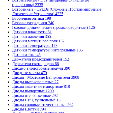
Встраиваемые - DSP (цифровые сигнальные
процессоры)
2335
Встроенные - CPLDs (Сложные Программируемые
Логические Устройства)
4225
Вторичная оптика
198
Газовые разрядники
240
Головки динамические (громкоговорители)
126
Датчики влажности
51
Датчики давления
355
Датчики магнитного поля
137
Датчики температуры
178
Датчики температуры интегральные
135
Датчики тока
45
Держатели предохранителей
152
Держатели светодиодов
66
Диодно-тиристорные модули
390
Диодные мосты
479
Диоды - Мостовые Выпрямители
3908
Диоды высоковольтные
27
Диоды защитные импортные
818
Диоды импортные
1299
Диоды отечественные
292
Диоды СВЧ, туннельные
15
Диоды силовые отечественные
564
Диоды Шоттки
794