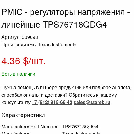
PMIC - регуляторы напряжения -
линейные TPS76718QDG4
Артикул: 309698
Производитель: Texas Instruments
4.36
$/шт.
Есть в наличии
Нужна помощь в выборе продукции или подборе аналога,
способах оплаты и доставки? Обратитесь к нашему
консультанту
+7 (812) 915-66-42
sales@starek.ru
Характеристики
Manufacturer Part Number
TPS76718QDG4
Manufacturer
Texas Instruments