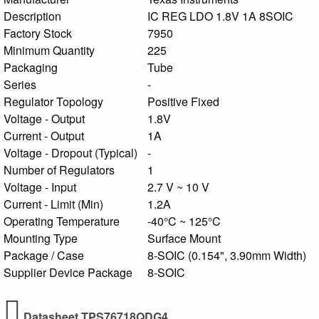
Description
IC REG LDO 1.8V 1A 8SOIC
Factory Stock
7950
Minimum Quantity
225
Packaging
Tube
Series
-
Regulator Topology
Positive Fixed
Voltage - Output
1.8V
Current - Output
1A
Voltage - Dropout (Typical)
-
Number of Regulators
1
Voltage - Input
2.7 V ~ 10 V
Current - Limit (Min)
1.2A
Operating Temperature
-40°C ~ 125°C
Mounting Type
Surface Mount
Package / Case
8-SOIC (0.154", 3.90mm Width)
Supplier Device Package
8-SOIC
Datasheet TPS76718QDG4