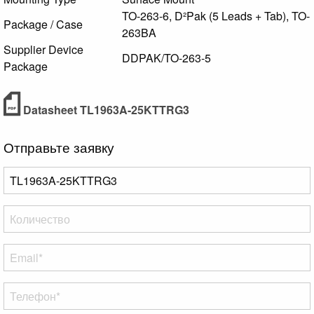
TO-263-6, D²Pak (5 Leads + Tab), TO-
Package / Case
263BA
Supplier Device
DDPAK/TO-263-5
Package
Datasheet TL1963A-25KTTRG3
Отправьте заявку