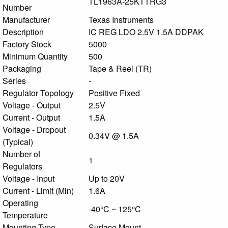
TL1963A-25KTTRG3
Number
Manufacturer
Texas Instruments
Description
IC REG LDO 2.5V 1.5A DDPAK
Factory Stock
5000
Minimum Quantity
500
Packaging
Tape & Reel (TR)
Series
-
Regulator Topology
Positive Fixed
Voltage - Output
2.5V
Current - Output
1.5A
Voltage - Dropout
0.34V @ 1.5A
(Typical)
Number of
1
Regulators
Voltage - Input
Up to 20V
Current - Limit (Min)
1.6A
Operating
-40°C ~ 125°C
Temperature
Mounting Type
Surface Mount