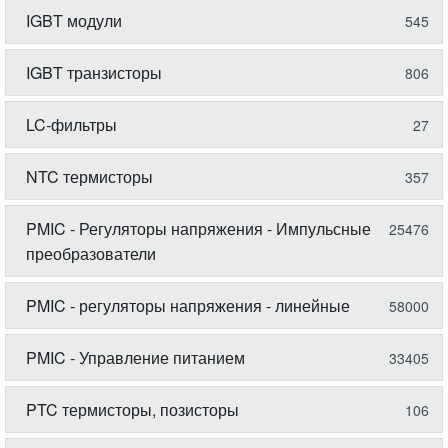
IGBT модули
545
IGBT транзисторы
806
LC-фильтры
27
NTC термисторы
357
PMIC - Регуляторы напряжения - Импульсные
25476
преобразователи
PMIC - регуляторы напряжения - линейные
58000
PMIC - Управление питанием
33405
PTC термисторы, позисторы
106