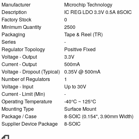
Manufacturer
Microchip Technology
Description
IC REG LDO 3.3V 0.5A 8SOIC
Factory Stock
0
Minimum Quantity
2500
Packaging
Tape & Reel (TR)
Series
-
Regulator Topology
Positive Fixed
Voltage - Output
3.3V
Current - Output
500mA
Voltage - Dropout (Typical)
0.35V @ 500mA
Number of Regulators
1
Voltage - Input
Up to 30V
Current - Limit (Min)
-
Operating Temperature
-40°C ~ 125°C
Mounting Type
Surface Mount
Package / Case
8-SOIC (0.154", 3.90mm Width)
Supplier Device Package
8-SOIC