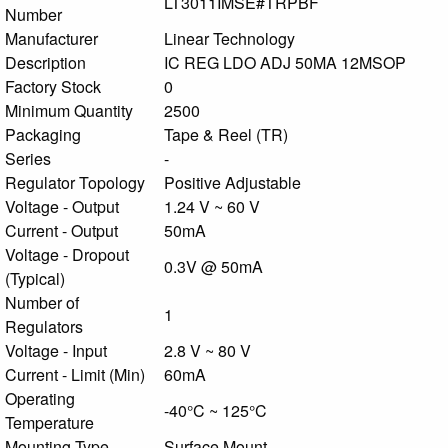
LT3011IMSE#TRPBF
Number
Manufacturer
Linear Technology
Description
IC REG LDO ADJ 50MA 12MSOP
Factory Stock
0
Minimum Quantity
2500
Packaging
Tape & Reel (TR)
Series
-
Regulator Topology
Positive Adjustable
Voltage - Output
1.24 V ~ 60 V
Current - Output
50mA
Voltage - Dropout
0.3V @ 50mA
(Typical)
Number of
1
Regulators
Voltage - Input
2.8 V ~ 80 V
Current - Limit (Min)
60mA
Operating
-40°C ~ 125°C
Temperature
Mounting Type
Surface Mount