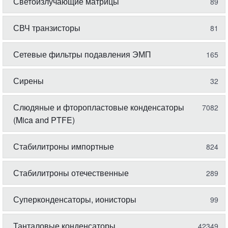
Светоизлучающие матрицы
89
СВЧ транзисторы
81
Сетевые фильтры подавления ЭМП
165
Сирены
32
Слюдяные и фторопластовые конденсаторы
7082
(Mica and PTFE)
Стабилитроны импортные
824
Стабилитроны отечественные
289
Суперконденсаторы, ионисторы
99
Танталовые конденсаторы
42349