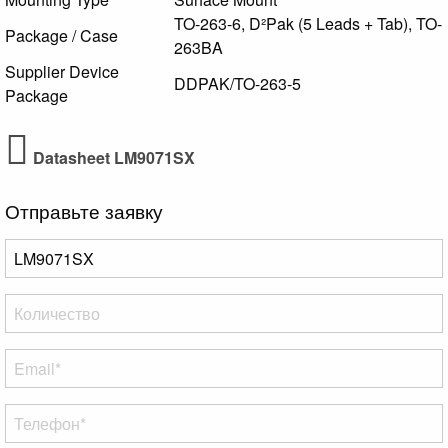
TO-263-6, D²Pak (5 Leads + Tab), TO-
Package / Case
263BA
Supplier Device
DDPAK/TO-263-5
Package
Datasheet LM9071SX
Отправьте заявку