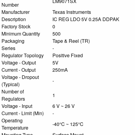
LM9071SX
Number
Manufacturer
Texas Instruments
Description
IC REG LDO 5V 0.25A DDPAK
Factory Stock
0
Minimum Quantity
500
Packaging
Tape & Reel (TR)
Series
-
Regulator Topology
Positive Fixed
Voltage - Output
5V
Current - Output
250mA
Voltage - Dropout
-
(Typical)
Number of
1
Regulators
Voltage - Input
6 V ~ 26 V
Current - Limit (Min)
-
Operating
-40°C ~ 125°C
Temperature
Mounting Type
Surface Mount