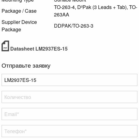
TO-263-4, D²Pak (3 Leads + Tab), TO-
Package / Case
263AA
Supplier Device
DDPAK/TO-263-3
Package
Datasheet LM2937ES-15
Отправьте заявку