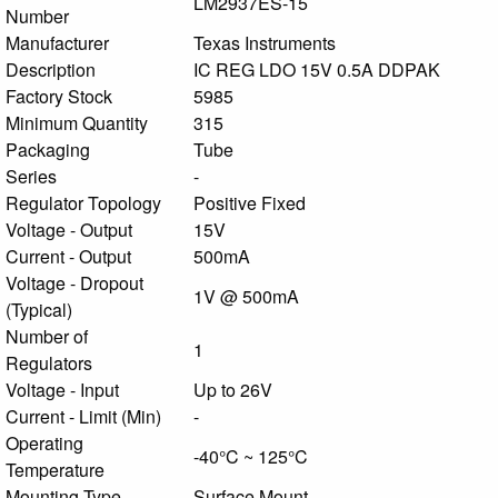
LM2937ES-15
Number
Manufacturer
Texas Instruments
Description
IC REG LDO 15V 0.5A DDPAK
Factory Stock
5985
Minimum Quantity
315
Packaging
Tube
Series
-
Regulator Topology
Positive Fixed
Voltage - Output
15V
Current - Output
500mA
Voltage - Dropout
1V @ 500mA
(Typical)
Number of
1
Regulators
Voltage - Input
Up to 26V
Current - Limit (Min)
-
Operating
-40°C ~ 125°C
Temperature
Mounting Type
Surface Mount