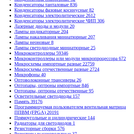
Конденсаторы танталовые
836
Конденсаторы фазовые косинусные
82
Конденсаторы электролитические
2612
Конденсаторы электролитические ЧИП
306
Лазерные диоды и модули
20
Лампы индикаторные
204
Лампы накаливания миниатюрные
207
Лампы неоновые
8
Лампы светодиодные миниатюрные
25
Микроконтроллеры
59346
Микроконтроллеры или модули микропроцессора
672
Микросхемы импортные разные
22759
Микросхемы отечественные разные
2724
Микрофоны
40
Оптоволоконные трансиверы
26
Оптопары, оптроны импортные
846
Оптопары, оптроны отечественные
95
Осветительные светодиоды
157
Память
39176
Программируемая пользователем вентильная матрица
ППВМ (FPGA)
20191
Прямоугольные и цилиндрические
144
Радиаторы для светодиодов
1
Резисторные сборки
576
Резисторы высоковольтные
37