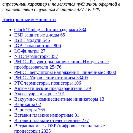
справочный характер и не является публичной офертой в
соответствии с пунктом 2 статьи 437 ГК РФ.
Электронные компоненты
Clock/Timing - Линии задержки
834
ESD защитные диоды
65
IGBT модули
545
IGBT транзисторы
806
LC-фильтры
27
NTC термисторы
357
PMIC - Регуляторы напряжения - Импульсные
преобразователи
25476
PMIC - регуляторы напряжения - линейные
58000
PMIC - Управление питанием
33405
PTC термисторы, позисторы
106
Автоматические предохранители
139
Аксессуары для реле
101
Вакуумно-люминесцентные индикаторы
13
Варикапы
62
Варисторы
765
Вставки плавкие импортные
81
Вставки плавкие отечественные
277
Встраиваемые - DSP (цифровые сигнальные
процессоры)
2335