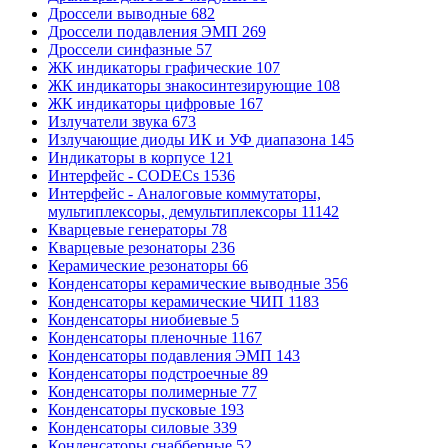
Дроссели выводные
682
Дроссели подавления ЭМП
269
Дроссели синфазные
57
ЖК индикаторы графические
107
ЖК индикаторы знакосинтезирующие
108
ЖК индикаторы цифровые
167
Излучатели звука
673
Излучающие диоды ИК и УФ диапазона
145
Индикаторы в корпусе
121
Интерфейс - CODECs
1536
Интерфейс - Аналоговые коммутаторы,
мультиплексоры, демультиплексоры
11142
Кварцевые генераторы
78
Кварцевые резонаторы
236
Керамические резонаторы
66
Конденсаторы керамические выводные
356
Конденсаторы керамические ЧИП
1183
Конденсаторы ниобиевые
5
Конденсаторы пленочные
1167
Конденсаторы подавления ЭМП
143
Конденсаторы подстроечные
89
Конденсаторы полимерные
77
Конденсаторы пусковые
193
Конденсаторы силовые
339
Конденсаторы снабберные
52