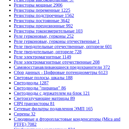
Резисторы мощные
2906
Резисторы переменные
1225
Резисторы подстроечные
1562
Резисторы постоянные
3642
Резисторы прецизионные
992
Резисторы токоизмерительные
103
Реле герконовые, герконы
252
Реле герконовые, герконы отечественные
1
Реле твердотельные отечественные, оптореле
601
Реле твердотельные, оптореле
728
Реле электромагнитные
1149
Реле электромагнитные отечественные
208
Самовосстанавливающиеся предохранители
372
Сбор данных - Цифровые потенциометры
6123
Световые полосы, шкалы
188
Светодиоды
1287
Светодиоды "пираньи"
86
Светодиоды с держателем на блок
121
Светоизлучающие матрицы
89
СВЧ транзисторы
81
Сетевые фильтры подавления ЭМП
165
Сирены
32
Слюдяные и фторопластовые конденсаторы (Mica and
PTFE)
7082