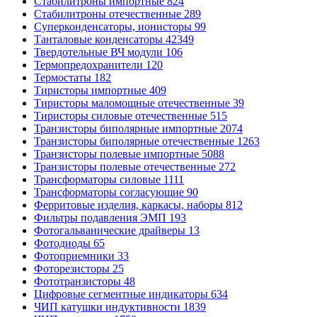
Стабилитроны импортные
824
Стабилитроны отечественные
289
Суперконденсаторы, ионисторы
99
Танталовые конденсаторы
42349
Твердотельные ВЧ модули
106
Термопредохранители
120
Термостаты
182
Тиристоры импортные
409
Тиристоры маломощные отечественные
39
Тиристоры силовые отечественные
515
Транзисторы биполярные импортные
2074
Транзисторы биполярные отечественные
1263
Транзисторы полевые импортные
5088
Транзисторы полевые отечественные
272
Трансформаторы силовые
1111
Трансформаторы согласующие
90
Ферритовые изделия, каркасы, наборы
812
Фильтры подавления ЭМП
193
Фотогальванические драйверы
13
Фотодиоды
65
Фотоприемники
33
Фоторезисторы
25
Фототранзисторы
48
Цифровые сегментные индикаторы
634
ЧИП катушки индуктивности
1839