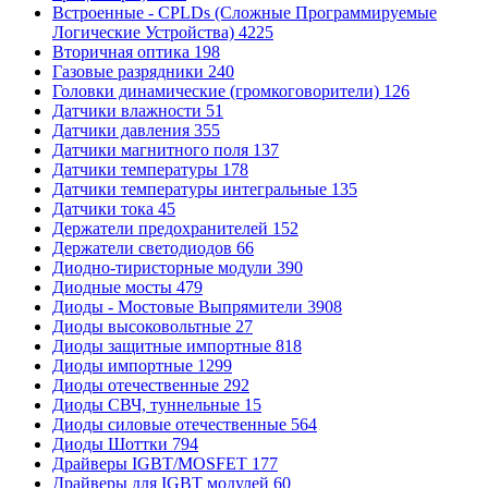
Встроенные - CPLDs (Сложные Программируемые
Логические Устройства)
4225
Вторичная оптика
198
Газовые разрядники
240
Головки динамические (громкоговорители)
126
Датчики влажности
51
Датчики давления
355
Датчики магнитного поля
137
Датчики температуры
178
Датчики температуры интегральные
135
Датчики тока
45
Держатели предохранителей
152
Держатели светодиодов
66
Диодно-тиристорные модули
390
Диодные мосты
479
Диоды - Мостовые Выпрямители
3908
Диоды высоковольтные
27
Диоды защитные импортные
818
Диоды импортные
1299
Диоды отечественные
292
Диоды СВЧ, туннельные
15
Диоды силовые отечественные
564
Диоды Шоттки
794
Драйверы IGBT/MOSFET
177
Драйверы для IGBT модулей
60