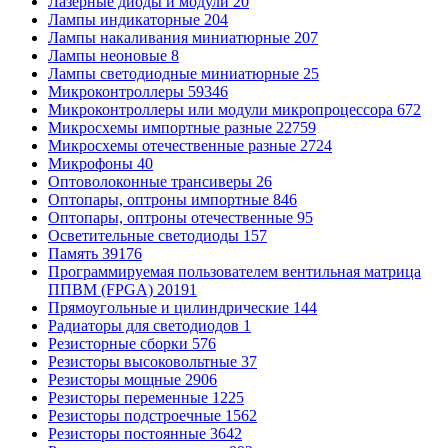
Лазерные диоды и модули
20
Лампы индикаторные
204
Лампы накаливания миниатюрные
207
Лампы неоновые
8
Лампы светодиодные миниатюрные
25
Микроконтроллеры
59346
Микроконтроллеры или модули микропроцессора
672
Микросхемы импортные разные
22759
Микросхемы отечественные разные
2724
Микрофоны
40
Оптоволоконные трансиверы
26
Оптопары, оптроны импортные
846
Оптопары, оптроны отечественные
95
Осветительные светодиоды
157
Память
39176
Программируемая пользователем вентильная матрица
ППВМ (FPGA)
20191
Прямоугольные и цилиндрические
144
Радиаторы для светодиодов
1
Резисторные сборки
576
Резисторы высоковольтные
37
Резисторы мощные
2906
Резисторы переменные
1225
Резисторы подстроечные
1562
Резисторы постоянные
3642