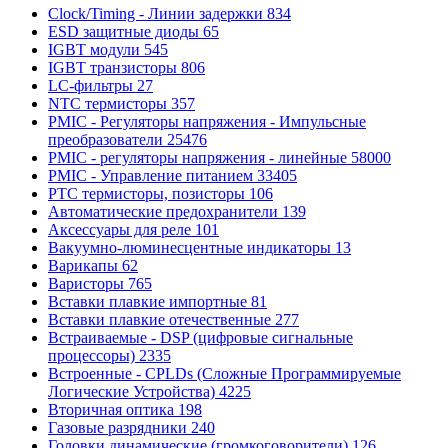
Clock/Timing - Линии задержки
834
ESD защитные диоды
65
IGBT модули
545
IGBT транзисторы
806
LC-фильтры
27
NTC термисторы
357
PMIC - Регуляторы напряжения - Импульсные
преобразователи
25476
PMIC - регуляторы напряжения - линейные
58000
PMIC - Управление питанием
33405
PTC термисторы, позисторы
106
Автоматические предохранители
139
Аксессуары для реле
101
Вакуумно-люминесцентные индикаторы
13
Варикапы
62
Варисторы
765
Вставки плавкие импортные
81
Вставки плавкие отечественные
277
Встраиваемые - DSP (цифровые сигнальные
процессоры)
2335
Встроенные - CPLDs (Сложные Программируемые
Логические Устройства)
4225
Вторичная оптика
198
Газовые разрядники
240
Головки динамические (громкоговорители)
126