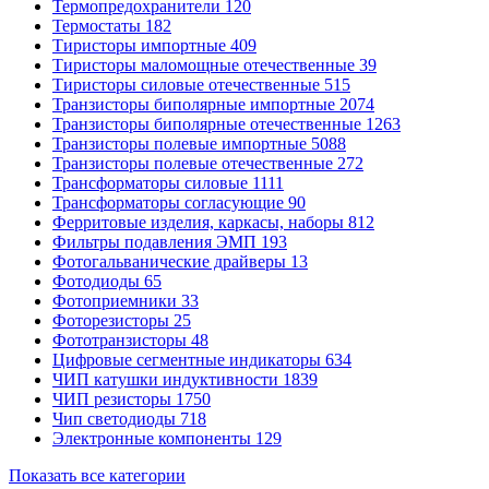
Термопредохранители
120
Термостаты
182
Тиристоры импортные
409
Тиристоры маломощные отечественные
39
Тиристоры силовые отечественные
515
Транзисторы биполярные импортные
2074
Транзисторы биполярные отечественные
1263
Транзисторы полевые импортные
5088
Транзисторы полевые отечественные
272
Трансформаторы силовые
1111
Трансформаторы согласующие
90
Ферритовые изделия, каркасы, наборы
812
Фильтры подавления ЭМП
193
Фотогальванические драйверы
13
Фотодиоды
65
Фотоприемники
33
Фоторезисторы
25
Фототранзисторы
48
Цифровые сегментные индикаторы
634
ЧИП катушки индуктивности
1839
ЧИП резисторы
1750
Чип светодиоды
718
Электронные компоненты
129
Показать все категории