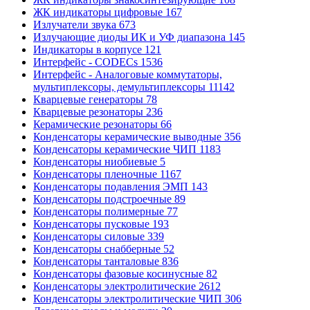
ЖК индикаторы цифровые
167
Излучатели звука
673
Излучающие диоды ИК и УФ диапазона
145
Индикаторы в корпусе
121
Интерфейс - CODECs
1536
Интерфейс - Аналоговые коммутаторы,
мультиплексоры, демультиплексоры
11142
Кварцевые генераторы
78
Кварцевые резонаторы
236
Керамические резонаторы
66
Конденсаторы керамические выводные
356
Конденсаторы керамические ЧИП
1183
Конденсаторы ниобиевые
5
Конденсаторы пленочные
1167
Конденсаторы подавления ЭМП
143
Конденсаторы подстроечные
89
Конденсаторы полимерные
77
Конденсаторы пусковые
193
Конденсаторы силовые
339
Конденсаторы снабберные
52
Конденсаторы танталовые
836
Конденсаторы фазовые косинусные
82
Конденсаторы электролитические
2612
Конденсаторы электролитические ЧИП
306