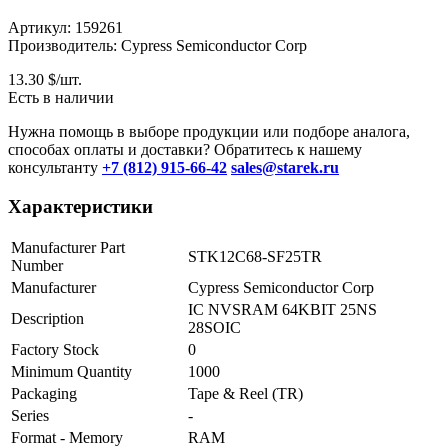
Артикул: 159261
Производитель: Cypress Semiconductor Corp
13.30
$/шт.
Есть в наличии
Нужна помощь в выборе продукции или подборе аналога,
способах оплаты и доставки? Обратитесь к нашему
консультанту
+7 (812) 915-66-42
sales@starek.ru
Характеристики
Manufacturer Part
STK12C68-SF25TR
Number
Manufacturer
Cypress Semiconductor Corp
IC NVSRAM 64KBIT 25NS
Description
28SOIC
Factory Stock
0
Minimum Quantity
1000
Packaging
Tape & Reel (TR)
Series
-
Format - Memory
RAM