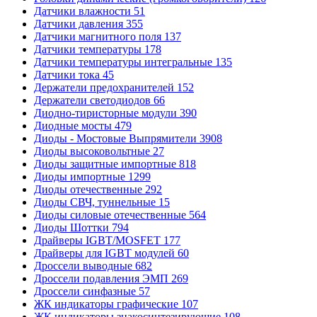
Датчики влажности
51
Датчики давления
355
Датчики магнитного поля
137
Датчики температуры
178
Датчики температуры интегральные
135
Датчики тока
45
Держатели предохранителей
152
Держатели светодиодов
66
Диодно-тиристорные модули
390
Диодные мосты
479
Диоды - Мостовые Выпрямители
3908
Диоды высоковольтные
27
Диоды защитные импортные
818
Диоды импортные
1299
Диоды отечественные
292
Диоды СВЧ, туннельные
15
Диоды силовые отечественные
564
Диоды Шоттки
794
Драйверы IGBT/MOSFET
177
Драйверы для IGBT модулей
60
Дроссели выводные
682
Дроссели подавления ЭМП
269
Дроссели синфазные
57
ЖК индикаторы графические
107
ЖК индикаторы знакосинтезирующие
108