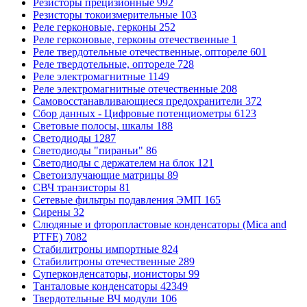
Резисторы прецизионные
992
Резисторы токоизмерительные
103
Реле герконовые, герконы
252
Реле герконовые, герконы отечественные
1
Реле твердотельные отечественные, оптореле
601
Реле твердотельные, оптореле
728
Реле электромагнитные
1149
Реле электромагнитные отечественные
208
Самовосстанавливающиеся предохранители
372
Сбор данных - Цифровые потенциометры
6123
Световые полосы, шкалы
188
Светодиоды
1287
Светодиоды "пираньи"
86
Светодиоды с держателем на блок
121
Светоизлучающие матрицы
89
СВЧ транзисторы
81
Сетевые фильтры подавления ЭМП
165
Сирены
32
Слюдяные и фторопластовые конденсаторы (Mica and
PTFE)
7082
Стабилитроны импортные
824
Стабилитроны отечественные
289
Суперконденсаторы, ионисторы
99
Танталовые конденсаторы
42349
Твердотельные ВЧ модули
106