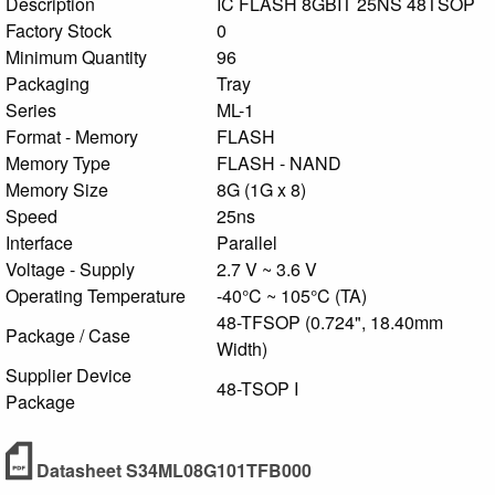
Description
IC FLASH 8GBIT 25NS 48TSOP
Factory Stock
0
Minimum Quantity
96
Packaging
Tray
Series
ML-1
Format - Memory
FLASH
Memory Type
FLASH - NAND
Memory Size
8G (1G x 8)
Speed
25ns
Interface
Parallel
Voltage - Supply
2.7 V ~ 3.6 V
Operating Temperature
-40°C ~ 105°C (TA)
48-TFSOP (0.724", 18.40mm
Package / Case
Width)
Supplier Device
48-TSOP I
Package
Datasheet S34ML08G101TFB000