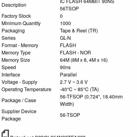
IC FLASH 64MBIT 90NS
Description
56TSOP
Factory Stock
0
Minimum Quantity
1000
Packaging
Tape & Reel (TR)
Series
GL-N
Format - Memory
FLASH
Memory Type
FLASH - NOR
Memory Size
64M (8M x 8, 4M x 16)
Speed
90ns
Interface
Parallel
Voltage - Supply
2.7 V ~ 3.6 V
Operating Temperature
-40°C ~ 85°C (TA)
56-TFSOP (0.724", 18.40mm
Package / Case
Width)
Supplier Device
56-TSOP
Package