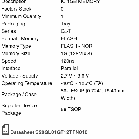
Description
IC 1GB MEMORY
Factory Stock
0
Minimum Quantity
1
Packaging
Tray
Series
GL-T
Format - Memory
FLASH
Memory Type
FLASH - NOR
Memory Size
1G (128M x 8)
Speed
120ns
Interface
Parallel
Voltage - Supply
2.7 V ~ 3.6 V
Operating Temperature
-40°C ~ 125°C (TA)
56-TFSOP (0.724", 18.40mm
Package / Case
Width)
Supplier Device
56-TSOP
Package
Datasheet S29GL01GT12TFN010