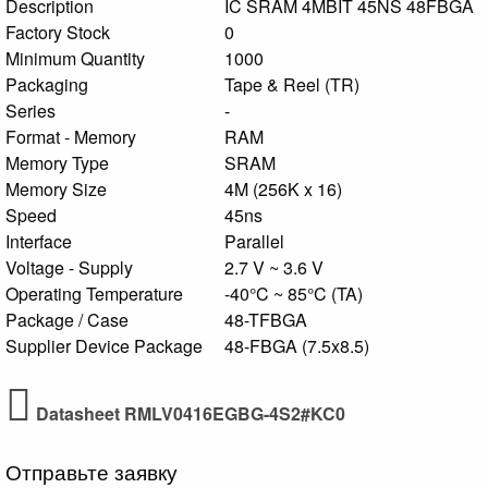
Description
IC SRAM 4MBIT 45NS 48FBGA
Factory Stock
0
Minimum Quantity
1000
Packaging
Tape & Reel (TR)
Series
-
Format - Memory
RAM
Memory Type
SRAM
Memory Size
4M (256K x 16)
Speed
45ns
Interface
Parallel
Voltage - Supply
2.7 V ~ 3.6 V
Operating Temperature
-40°C ~ 85°C (TA)
Package / Case
48-TFBGA
Supplier Device Package
48-FBGA (7.5x8.5)
Datasheet RMLV0416EGBG-4S2#KC0
Отправьте заявку