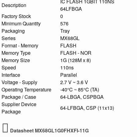
IC FLASH 1GBIT 110NS
Description
64LFBGA
Factory Stock
0
Minimum Quantity
576
Packaging
Tray
Series
MX68GL
Format - Memory
FLASH
Memory Type
FLASH - NOR
Memory Size
1G (128M x 8)
Speed
110ns
Interface
Parallel
Voltage - Supply
2.7 V ~ 3.6 V
Operating Temperature
-40°C ~ 85°C (TA)
Package / Case
64-LBGA, CSPBGA
Supplier Device
64-LFBGA, CSP (11x13)
Package
Datasheet MX68GL1G0FHXFI-11G