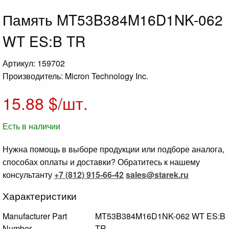
Память MT53B384M16D1NK-062
WT ES:B TR
Артикул: 159702
Производитель: Micron Technology Inc.
15.88
$/шт.
Есть в наличии
Нужна помощь в выборе продукции или подборе аналога,
способах оплаты и доставки? Обратитесь к нашему
консультанту
+7 (812) 915-66-42
sales@starek.ru
Характеристики
Manufacturer Part
MT53B384M16D1NK-062 WT ES:B
Number
TR