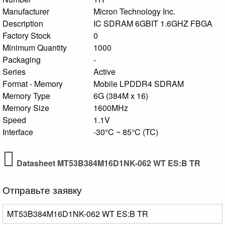
Manufacturer
Micron Technology Inc.
Description
IC SDRAM 6GBIT 1.6GHZ FBGA
Factory Stock
0
Minimum Quantity
1000
Packaging
-
Series
Active
Format - Memory
Mobile LPDDR4 SDRAM
Memory Type
6G (384M x 16)
Memory Size
1600MHz
Speed
1.1V
Interface
-30°C ~ 85°C (TC)
Datasheet MT53B384M16D1NK-062 WT ES:B TR
Отправьте заявку