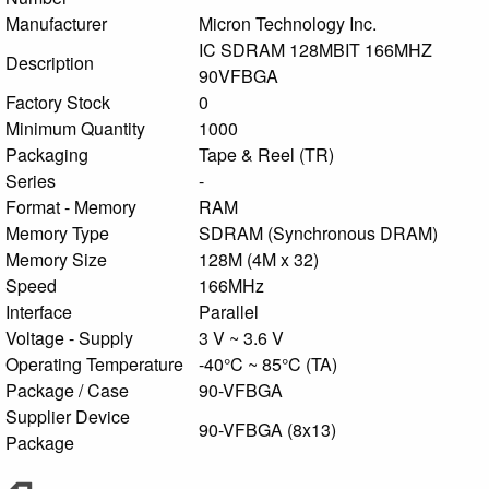
Manufacturer
Micron Technology Inc.
IC SDRAM 128MBIT 166MHZ
Description
90VFBGA
Factory Stock
0
Minimum Quantity
1000
Packaging
Tape & Reel (TR)
Series
-
Format - Memory
RAM
Memory Type
SDRAM (Synchronous DRAM)
Memory Size
128M (4M x 32)
Speed
166MHz
Interface
Parallel
Voltage - Supply
3 V ~ 3.6 V
Operating Temperature
-40°C ~ 85°C (TA)
Package / Case
90-VFBGA
Supplier Device
90-VFBGA (8x13)
Package