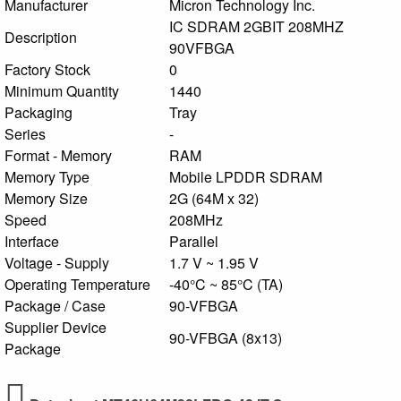
Manufacturer
Micron Technology Inc.
IC SDRAM 2GBIT 208MHZ
Description
90VFBGA
Factory Stock
0
Minimum Quantity
1440
Packaging
Tray
Series
-
Format - Memory
RAM
Memory Type
Mobile LPDDR SDRAM
Memory Size
2G (64M x 32)
Speed
208MHz
Interface
Parallel
Voltage - Supply
1.7 V ~ 1.95 V
Operating Temperature
-40°C ~ 85°C (TA)
Package / Case
90-VFBGA
Supplier Device
90-VFBGA (8x13)
Package