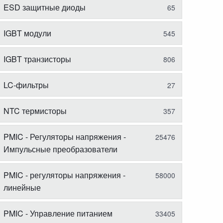
ESD защитные диоды
65
IGBT модули
545
IGBT транзисторы
806
LC-фильтры
27
NTC термисторы
357
PMIC - Регуляторы напряжения -
25476
Импульсные преобразователи
PMIC - регуляторы напряжения -
58000
линейные
PMIC - Управление питанием
33405