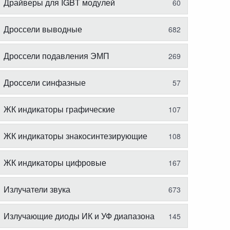
Драйверы для IGBT модулей
60
Дроссели выводные
682
Дроссели подавления ЭМП
269
Дроссели синфазные
57
ЖК индикаторы графические
107
ЖК индикаторы знакосинтезирующие
108
ЖК индикаторы цифровые
167
Излучатели звука
673
Излучающие диоды ИК и УФ диапазона
145