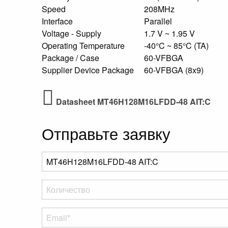
Speed
208MHz
Interface
Parallel
Voltage - Supply
1.7 V ~ 1.95 V
Operating Temperature
-40°C ~ 85°C (TA)
Package / Case
60-VFBGA
Supplier Device Package
60-VFBGA (8x9)
Datasheet MT46H128M16LFDD-48 AIT:C
Отправьте заявку