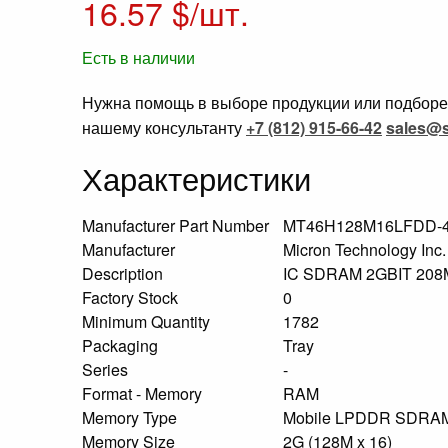
16.57
$/шт.
Есть в наличии
Нужна помощь в выборе продукции или подборе 
нашему консультанту
+7 (812) 915-66-42
sales@s
Характеристики
Manufacturer Part Number
MT46H128M16LFDD-4
Manufacturer
Micron Technology Inc
Description
IC SDRAM 2GBIT 20
Factory Stock
0
Minimum Quantity
1782
Packaging
Tray
Series
-
Format - Memory
RAM
Memory Type
Mobile LPDDR SDR
Memory Size
2G (128M x 16)