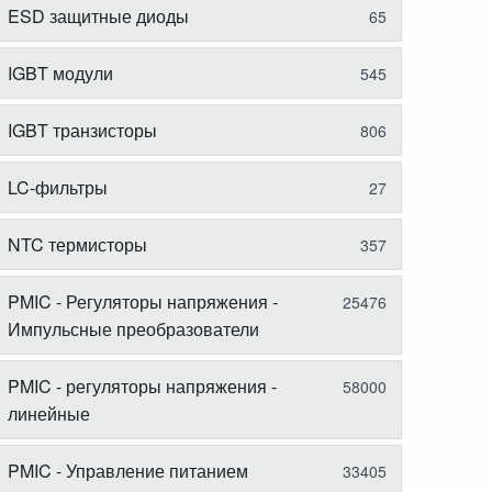
ESD защитные диоды
65
IGBT модули
545
IGBT транзисторы
806
LC-фильтры
27
NTC термисторы
357
PMIC - Регуляторы напряжения -
25476
Импульсные преобразователи
PMIC - регуляторы напряжения -
58000
линейные
PMIC - Управление питанием
33405