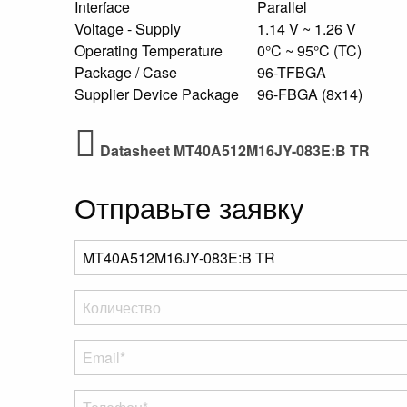
Interface
Parallel
Voltage - Supply
1.14 V ~ 1.26 V
Operating Temperature
0°C ~ 95°C (TC)
Package / Case
96-TFBGA
Supplier Device Package
96-FBGA (8x14)
Datasheet MT40A512M16JY-083E:B TR
Отправьте заявку