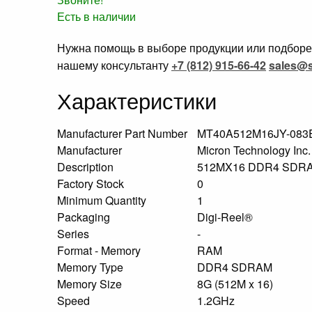
Есть в наличии
Нужна помощь в выборе продукции или подборе 
нашему консультанту
+7 (812) 915-66-42
sales@s
Характеристики
Manufacturer Part Number
MT40A512M16JY-083
Manufacturer
Micron Technology Inc
Description
512MX16 DDR4 SDR
Factory Stock
0
Minimum Quantity
1
Packaging
Digi-Reel®
Series
-
Format - Memory
RAM
Memory Type
DDR4 SDRAM
Memory Size
8G (512M x 16)
Speed
1.2GHz