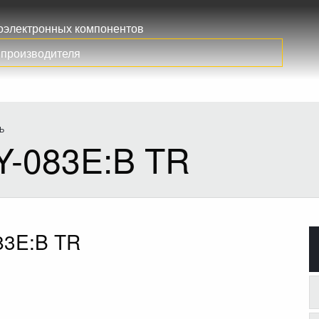
иоэлектронных компонентов
Ь
-083E:B TR
83E:B TR