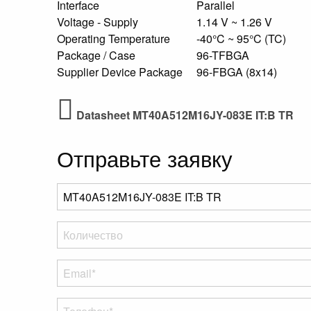
Interface
Parallel
Voltage - Supply
1.14 V ~ 1.26 V
Operating Temperature
-40°C ~ 95°C (TC)
Package / Case
96-TFBGA
Supplier Device Package
96-FBGA (8x14)
Datasheet MT40A512M16JY-083E IT:B TR
Отправьте заявку