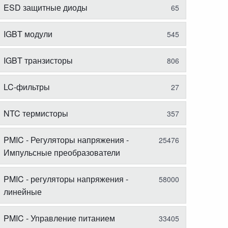
ESD защитные диоды
65
IGBT модули
545
IGBT транзисторы
806
LC-фильтры
27
NTC термисторы
357
PMIC - Регуляторы напряжения -
25476
Импульсные преобразователи
PMIC - регуляторы напряжения -
58000
линейные
PMIC - Управление питанием
33405