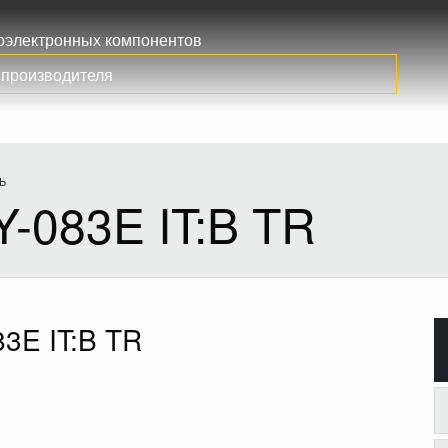
иоэлектронных компонентов
Ь
-083E IT:B TR
3E IT:B TR