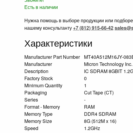
Есть в наличии
Нужна помощь в выборе продукции или подборе 
нашему консультанту
+7 (812) 915-66-42
sales@s
Характеристики
Manufacturer Part Number
MT40A512M16JY-083E
Manufacturer
Micron Technology Inc
Description
IC SDRAM 8GBIT 1.
Factory Stock
0
Minimum Quantity
1
Packaging
Cut Tape (CT)
Series
-
Format - Memory
RAM
Memory Type
DDR4 SDRAM
Memory Size
8G (512M x 16)
Speed
1.2GHz