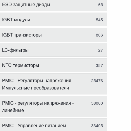
ESD защитные диоды
65
IGBT модули
545
IGBT транзисторы
806
LC-фильтры
27
NTC термисторы
357
PMIC - Регуляторы напряжения -
25476
Импульсные преобразователи
PMIC - регуляторы напряжения -
58000
линейные
PMIC - Управление питанием
33405