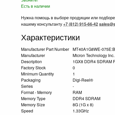
Есть в наличии
Нужна помощь в выборе продукции или подборе 
нашему консультанту
+7 (812) 915-66-42
sales@s
Характеристики
Manufacturer Part Number
MT40A1G8WE-075E:
Manufacturer
Micron Technology Inc
Description
1GX8 DDR4 SDRAM 
Factory Stock
0
Minimum Quantity
1
Packaging
Digi-Reel®
Series
-
Format - Memory
RAM
Memory Type
DDR4 SDRAM
Memory Size
8G (1G x 8)
Speed
1.33GHz