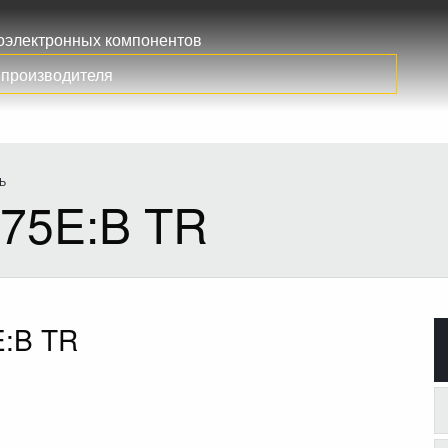
иоэлектронных компонентов
Ь
75E:B TR
:B TR