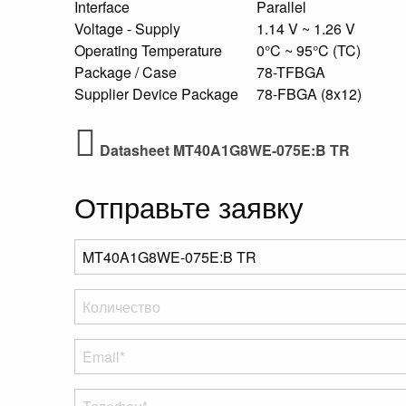
Interface
Parallel
Voltage - Supply
1.14 V ~ 1.26 V
Operating Temperature
0°C ~ 95°C (TC)
Package / Case
78-TFBGA
Supplier Device Package
78-FBGA (8x12)
Datasheet MT40A1G8WE-075E:B TR
Отправьте заявку