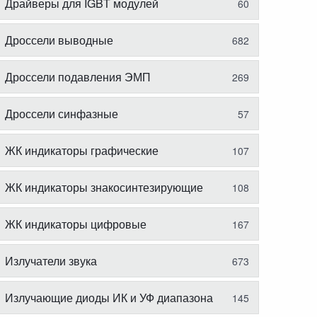
Драйверы для IGBT модулей
60
Дроссели выводные
682
Дроссели подавления ЭМП
269
Дроссели синфазные
57
ЖК индикаторы графические
107
ЖК индикаторы знакосинтезирующие
108
ЖК индикаторы цифровые
167
Излучатели звука
673
Излучающие диоды ИК и УФ диапазона
145