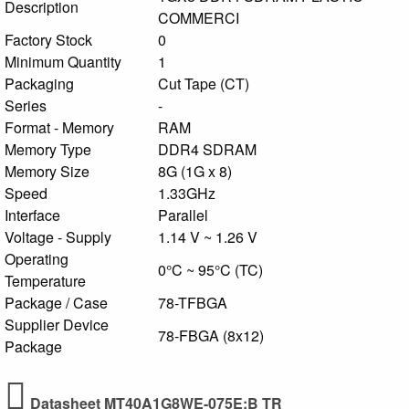
Description
COMMERCI
Factory Stock
0
Minimum Quantity
1
Packaging
Cut Tape (CT)
Series
-
Format - Memory
RAM
Memory Type
DDR4 SDRAM
Memory Size
8G (1G x 8)
Speed
1.33GHz
Interface
Parallel
Voltage - Supply
1.14 V ~ 1.26 V
Operating
0°C ~ 95°C (TC)
Temperature
Package / Case
78-TFBGA
Supplier Device
78-FBGA (8x12)
Package
Datasheet MT40A1G8WE-075E:B TR