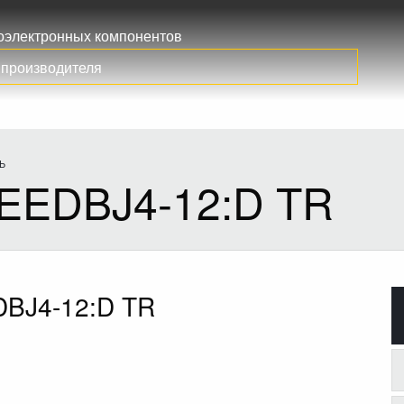
иоэлектронных компонентов
Ь
EEDBJ4-12:D TR
BJ4-12:D TR