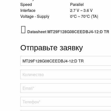
Speed
Parallel
Interface
2.7 V ~ 3.6 V
Voltage - Supply
0°C ~ 70°C (TA)
Datasheet MT29F128G08CEEDBJ4-12:D TR
Отправьте заявку