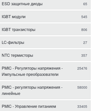
ESD защитные диоды
65
IGBT модули
545
IGBT транзисторы
806
LC-фильтры
27
NTC термисторы
357
PMIC - Регуляторы напряжения -
25476
Импульсные преобразователи
PMIC - регуляторы напряжения -
58000
линейные
PMIC - Управление питанием
33405