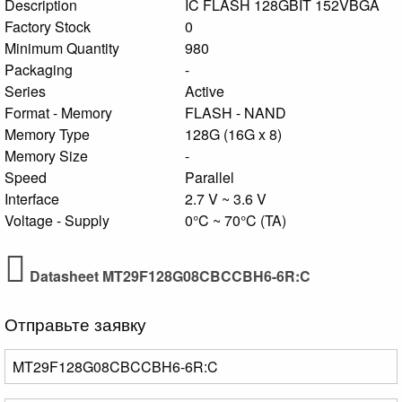
Description
IC FLASH 128GBIT 152VBGA
Factory Stock
0
Minimum Quantity
980
Packaging
-
Series
Active
Format - Memory
FLASH - NAND
Memory Type
128G (16G x 8)
Memory Size
-
Speed
Parallel
Interface
2.7 V ~ 3.6 V
Voltage - Supply
0°C ~ 70°C (TA)
Datasheet MT29F128G08CBCCBH6-6R:C
Отправьте заявку