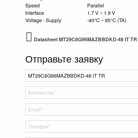
Speed
Parallel
Interface
1.7 V ~ 1.9 V
Voltage - Supply
-40°C ~ 85°C (TA)
Datasheet MT29C8G96MAZBBDKD-48 IT TR
Отправьте заявку