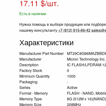
17.11
$/шт.
Есть в наличии
Нужна помощь в выборе продукции или подборе 
нашему консультанту
+7 (812) 915-66-42
sales@s
Характеристики
Manufacturer Part Number
MT29C8G96MAZBBDK
Manufacturer
Micron Technology Inc
Description
IC FLASH/LPDRAM 1
Factory Stock
0
Minimum Quantity
1000
Packaging
-
Series
Active
Format - Memory
FLASH - NAND, Mobi
Memory Type
8G (512M x 16)(NAND
Memory Size
208MHz