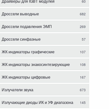
Драйверы для IGBT модулей
60
Дроссели выводные
682
Дроссели подавления ЭМП
269
Дроссели синфазные
57
ЖК индикаторы графические
107
ЖК индикаторы знакосинтезирующие
108
ЖК индикаторы цифровые
167
Излучатели звука
673
Излучающие диоды ИК и УФ диапазона
145