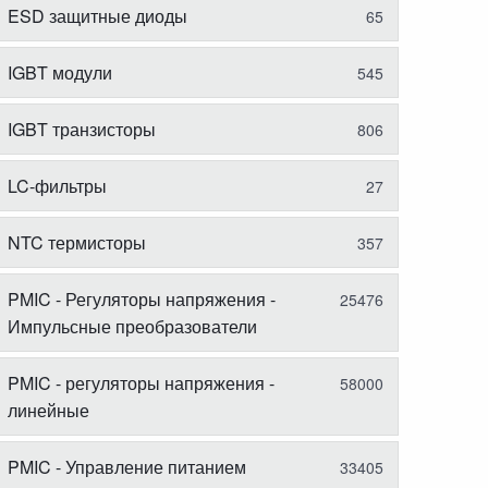
ESD защитные диоды
65
IGBT модули
545
IGBT транзисторы
806
LC-фильтры
27
NTC термисторы
357
PMIC - Регуляторы напряжения -
25476
Импульсные преобразователи
PMIC - регуляторы напряжения -
58000
линейные
PMIC - Управление питанием
33405