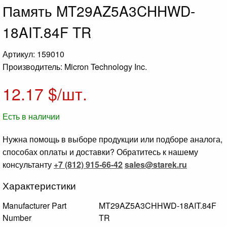
Память MT29AZ5A3CHHWD-
18AIT.84F TR
Артикул: 159010
Производитель: Micron Technology Inc.
12.17
$/шт.
Есть в наличии
Нужна помощь в выборе продукции или подборе аналога,
способах оплаты и доставки? Обратитесь к нашему
консультанту
+7 (812) 915-66-42
sales@starek.ru
Характеристики
Manufacturer Part
MT29AZ5A3CHHWD-18AIT.84F
Number
TR