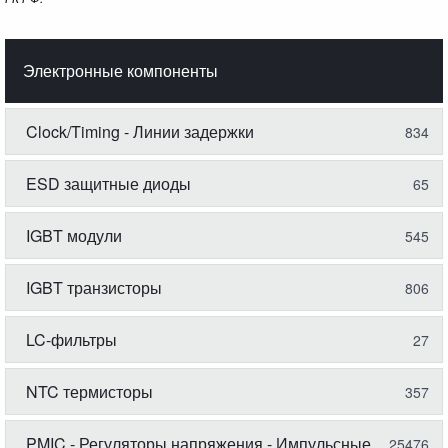
Электронные компоненты
Clock/Timing - Линии задержки
834
ESD защитные диоды
65
IGBT модули
545
IGBT транзисторы
806
LC-фильтры
27
NTC термисторы
357
PMIC - Регуляторы напряжения - Импульсные
25476