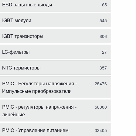
ESD защитные диоды
65
IGBT модули
545
IGBT транзисторы
806
LC-фильтры
27
NTC термисторы
357
PMIC - Регуляторы напряжения -
25476
Импульсные преобразователи
PMIC - регуляторы напряжения -
58000
линейные
PMIC - Управление питанием
33405