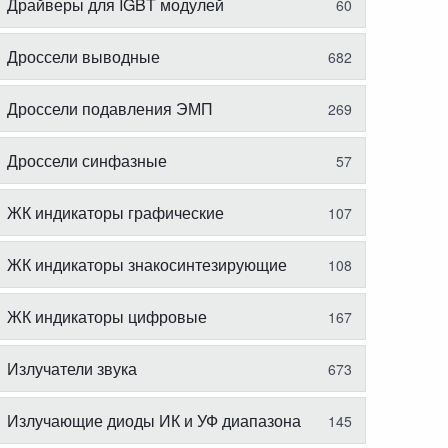
Драйверы для IGBT модулей
60
Дроссели выводные
682
Дроссели подавления ЭМП
269
Дроссели синфазные
57
ЖК индикаторы графические
107
ЖК индикаторы знакосинтезирующие
108
ЖК индикаторы цифровые
167
Излучатели звука
673
Излучающие диоды ИК и УФ диапазона
145