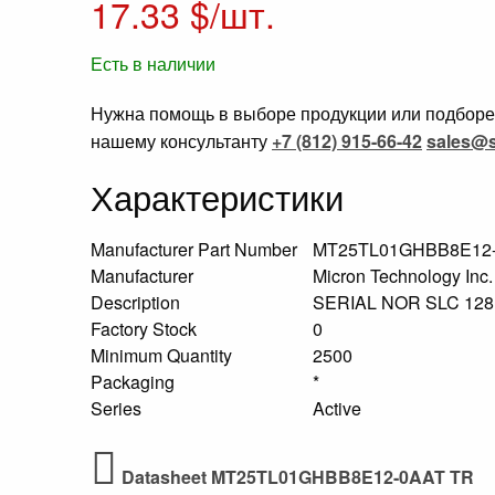
17.33
$/шт.
Есть в наличии
Нужна помощь в выборе продукции или подборе 
нашему консультанту
+7 (812) 915-66-42
sales@s
Характеристики
Manufacturer Part Number
MT25TL01GHBB8E12
Manufacturer
Micron Technology Inc
Description
SERIAL NOR SLC 12
Factory Stock
0
Minimum Quantity
2500
Packaging
*
Series
Active
Datasheet MT25TL01GHBB8E12-0AAT TR