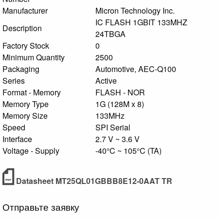
Manufacturer
Micron Technology Inc.
IC FLASH 1GBIT 133MHZ
Description
24TBGA
Factory Stock
0
Minimum Quantity
2500
Packaging
Automotive, AEC-Q100
Series
Active
Format - Memory
FLASH - NOR
Memory Type
1G (128M x 8)
Memory Size
133MHz
Speed
SPI Serial
Interface
2.7 V ~ 3.6 V
Voltage - Supply
-40°C ~ 105°C (TA)
Datasheet MT25QL01GBBB8E12-0AAT TR
Отправьте заявку