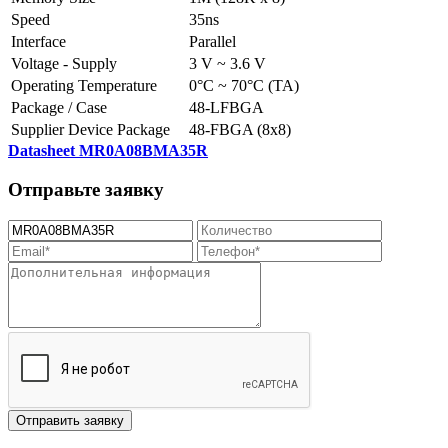
Speed
35ns
Interface
Parallel
Voltage - Supply
3 V ~ 3.6 V
Operating Temperature
0°C ~ 70°C (TA)
Package / Case
48-LFBGA
Supplier Device Package
48-FBGA (8x8)
Datasheet MR0A08BMA35R
Отправьте заявку
Отправить заявку