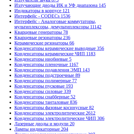
Излучающие диоды ИК и УФ диапазона
145
Индикаторы в корпусе
121
Интерфейс - CODECs
1536
Интерфейс - Аналоговые коммутаторы,
мультиплексоры, демультиплексоры
11142
Кварцевые генераторы
78
Кварцевые резонаторы
236
Керамические резонаторы
66
Конденсаторы керамические выводные
356
Конденсаторы керамические ЧИП
1183
Конденсаторы ниобиевые
5
Конденсаторы пленочные
1167
Конденсаторы подавления ЭМП
143
Конденсаторы подстроечные
89
Конденсаторы полимерные
77
Конденсаторы пусковые
193
Конденсаторы силовые
339
Конденсаторы снабберные
52
Конденсаторы танталовые
836
Конденсаторы фазовые косинусные
82
Конденсаторы электролитические
2612
Конденсаторы электролитические ЧИП
306
Лазерные диоды и модули
20
Лампы индикаторные
204