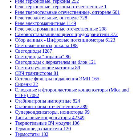
Реле герконовые, герконы
252
Реле герконовые, герконы отечественные
1
Реле твердотельные отечественные, оптореле
601
Реле твердотельные, оптореле
728
Реле электромагнитные
1149
Реле электромагнитные отечественные
208
Самовосстанавливающиеся предохранители
372
Сбор данных - Цифровые потенциометры
6123
Световые полосы, шкалы
188
Светодиоды
1287
Светодиоды "пираньи"
86
Светодиоды с держателем на блок
121
Светоизлучающие матрицы
89
СВЧ транзисторы
81
Сетевые фильтры подавления ЭМП
165
Сирены
32
Слюдяные и фторопластовые конденсаторы (Mica and
PTFE)
7082
Стабилитроны импортные
824
Стабилитроны отечественные
289
Суперконденсаторы, ионисторы
99
Танталовые конденсаторы
42349
Твердотельные ВЧ модули
106
Термопредохранители
120
Термостаты
182