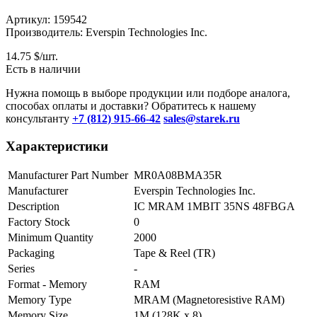
Артикул: 159542
Производитель: Everspin Technologies Inc.
14.75
$/шт.
Есть в наличии
Нужна помощь в выборе продукции или подборе аналога,
способах оплаты и доставки? Обратитесь к нашему
консультанту
+7 (812) 915-66-42
sales@starek.ru
Характеристики
Manufacturer Part Number
MR0A08BMA35R
Manufacturer
Everspin Technologies Inc.
Description
IC MRAM 1MBIT 35NS 48FBGA
Factory Stock
0
Minimum Quantity
2000
Packaging
Tape & Reel (TR)
Series
-
Format - Memory
RAM
Memory Type
MRAM (Magnetoresistive RAM)
Memory Size
1M (128K x 8)