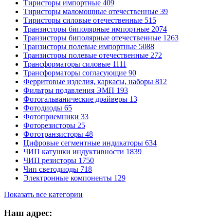
Тиристоры импортные
409
Тиристоры маломощные отечественные
39
Тиристоры силовые отечественные
515
Транзисторы биполярные импортные
2074
Транзисторы биполярные отечественные
1263
Транзисторы полевые импортные
5088
Транзисторы полевые отечественные
272
Трансформаторы силовые
1111
Трансформаторы согласующие
90
Ферритовые изделия, каркасы, наборы
812
Фильтры подавления ЭМП
193
Фотогальванические драйверы
13
Фотодиоды
65
Фотоприемники
33
Фоторезисторы
25
Фототранзисторы
48
Цифровые сегментные индикаторы
634
ЧИП катушки индуктивности
1839
ЧИП резисторы
1750
Чип светодиоды
718
Электронные компоненты
129
Показать все категории
Наш адрес: