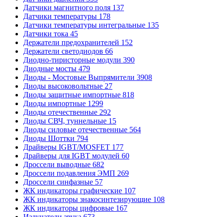
Датчики магнитного поля
137
Датчики температуры
178
Датчики температуры интегральные
135
Датчики тока
45
Держатели предохранителей
152
Держатели светодиодов
66
Диодно-тиристорные модули
390
Диодные мосты
479
Диоды - Мостовые Выпрямители
3908
Диоды высоковольтные
27
Диоды защитные импортные
818
Диоды импортные
1299
Диоды отечественные
292
Диоды СВЧ, туннельные
15
Диоды силовые отечественные
564
Диоды Шоттки
794
Драйверы IGBT/MOSFET
177
Драйверы для IGBT модулей
60
Дроссели выводные
682
Дроссели подавления ЭМП
269
Дроссели синфазные
57
ЖК индикаторы графические
107
ЖК индикаторы знакосинтезирующие
108
ЖК индикаторы цифровые
167
Излучатели звука
673