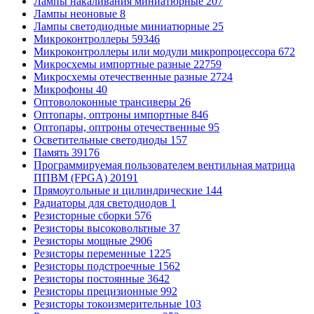
Лампы накаливания миниатюрные
207
Лампы неоновые
8
Лампы светодиодные миниатюрные
25
Микроконтроллеры
59346
Микроконтроллеры или модули микропроцессора
672
Микросхемы импортные разные
22759
Микросхемы отечественные разные
2724
Микрофоны
40
Оптоволоконные трансиверы
26
Оптопары, оптроны импортные
846
Оптопары, оптроны отечественные
95
Осветительные светодиоды
157
Память
39176
Программируемая пользователем вентильная матрица
ППВМ (FPGA)
20191
Прямоугольные и цилиндрические
144
Радиаторы для светодиодов
1
Резисторные сборки
576
Резисторы высоковольтные
37
Резисторы мощные
2906
Резисторы переменные
1225
Резисторы подстроечные
1562
Резисторы постоянные
3642
Резисторы прецизионные
992
Резисторы токоизмерительные
103