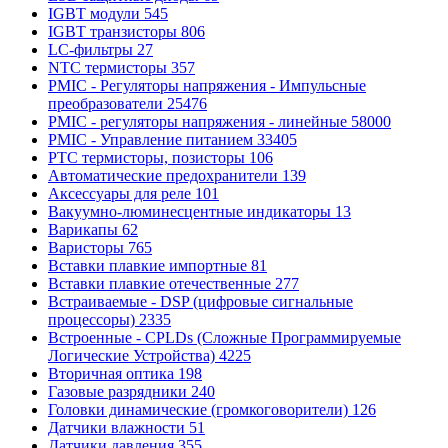
IGBT модули
545
IGBT транзисторы
806
LC-фильтры
27
NTC термисторы
357
PMIC - Регуляторы напряжения - Импульсные
преобразователи
25476
PMIC - регуляторы напряжения - линейные
58000
PMIC - Управление питанием
33405
PTC термисторы, позисторы
106
Автоматические предохранители
139
Аксессуары для реле
101
Вакуумно-люминесцентные индикаторы
13
Варикапы
62
Варисторы
765
Вставки плавкие импортные
81
Вставки плавкие отечественные
277
Встраиваемые - DSP (цифровые сигнальные
процессоры)
2335
Встроенные - CPLDs (Сложные Программируемые
Логические Устройства)
4225
Вторичная оптика
198
Газовые разрядники
240
Головки динамические (громкоговорители)
126
Датчики влажности
51
Датчики давления
355