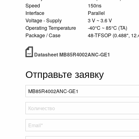
Speed
150ns
Interface
Parallel
Voltage - Supply
3 V ~ 3.6 V
Operating Temperature
-40°C ~ 85°C (TA)
Package / Case
48-TFSOP (0.488", 12
Datasheet MB85R4002ANC-GE1
Отправьте заявку