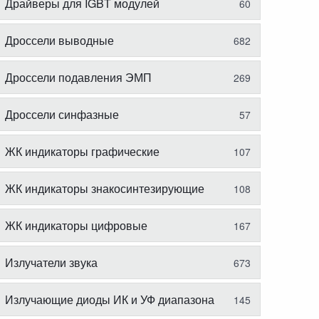
Драйверы для IGBT модулей
60
Дроссели выводные
682
Дроссели подавления ЭМП
269
Дроссели синфазные
57
ЖК индикаторы графические
107
ЖК индикаторы знакосинтезирующие
108
ЖК индикаторы цифровые
167
Излучатели звука
673
Излучающие диоды ИК и УФ диапазона
145