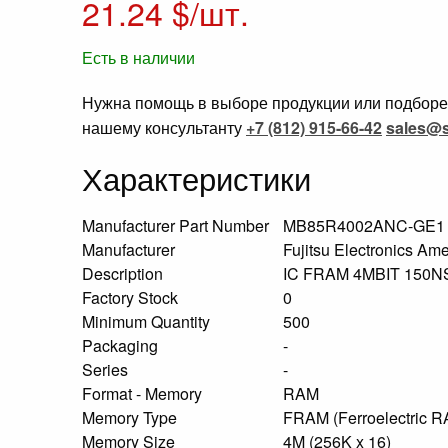
21.24
$/шт.
Есть в наличии
Нужна помощь в выборе продукции или подборе 
нашему консультанту
+7 (812) 915-66-42
sales@s
Характеристики
Manufacturer Part Number
MB85R4002ANC-GE
Manufacturer
Fujitsu Electronics Ame
Description
IC FRAM 4MBIT 150
Factory Stock
0
Minimum Quantity
500
Packaging
-
Series
-
Format - Memory
RAM
Memory Type
FRAM (Ferroelectric 
Memory Size
4M (256K x 16)