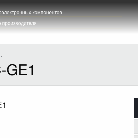
иоэлектронных компонентов
Ь
-GE1
E1