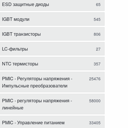
ESD защитные диоды
65
IGBT модули
545
IGBT транзисторы
806
LC-фильтры
27
NTC термисторы
357
PMIC - Регуляторы напряжения -
25476
Импульсные преобразователи
PMIC - регуляторы напряжения -
58000
линейные
PMIC - Управление питанием
33405