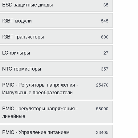
ESD защитные диоды
65
IGBT модули
545
IGBT транзисторы
806
LC-фильтры
27
NTC термисторы
357
PMIC - Регуляторы напряжения -
25476
Импульсные преобразователи
PMIC - регуляторы напряжения -
58000
линейные
PMIC - Управление питанием
33405