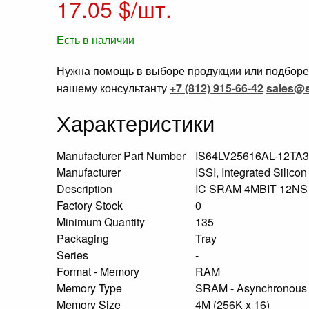
17.05
$/шт.
Есть в наличии
Нужна помощь в выборе продукции или подборе 
нашему консультанту
+7 (812) 915-66-42
sales@s
Характеристики
Manufacturer Part Number
IS64LV25616AL-12TA
Manufacturer
ISSI, Integrated Silicon
Description
IC SRAM 4MBIT 12N
Factory Stock
0
Minimum Quantity
135
Packaging
Tray
Series
-
Format - Memory
RAM
Memory Type
SRAM - Asynchronou
Memory Size
4M (256K x 16)