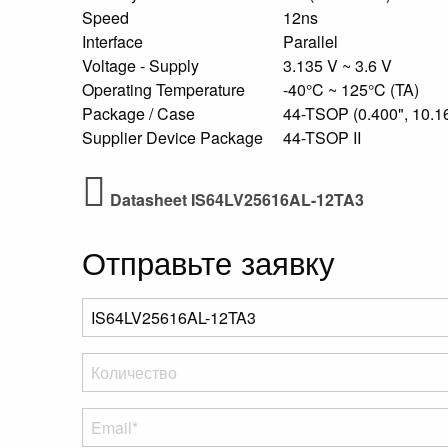
Speed
12ns
Interface
Parallel
Voltage - Supply
3.135 V ~ 3.6 V
Operating Temperature
-40°C ~ 125°C (TA)
Package / Case
44-TSOP (0.400", 10.
Supplier Device Package
44-TSOP II
Datasheet IS64LV25616AL-12TA3
Отправьте заявку