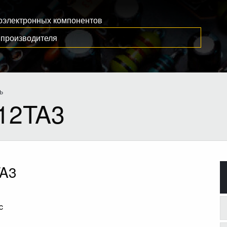
иоэлектронных компонентов
Ь
12TA3
TA3
c