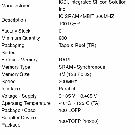
ISSI, Integrated Silicon Solution
Manufacturer
Inc
IC SRAM 4MBIT 200MHZ
Description
100TQFP
Factory Stock
0
Minimum Quantity
800
Packaging
Tape & Reel (TR)
Series
-
Format - Memory
RAM
Memory Type
SRAM - Synchronous
Memory Size
4M (128K x 32)
Speed
200MHz
Interface
Parallel
Voltage - Supply
3.135 V ~ 3.465 V
Operating Temperature
-40°C ~ 125°C (TA)
Package / Case
100-LQFP
Supplier Device
100-TQFP (14x20)
Package