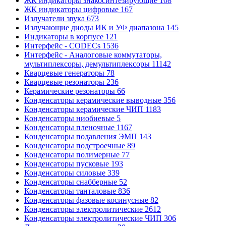
ЖК индикаторы знакосинтезирующие
108
ЖК индикаторы цифровые
167
Излучатели звука
673
Излучающие диоды ИК и УФ диапазона
145
Индикаторы в корпусе
121
Интерфейс - CODECs
1536
Интерфейс - Аналоговые коммутаторы,
мультиплексоры, демультиплексоры
11142
Кварцевые генераторы
78
Кварцевые резонаторы
236
Керамические резонаторы
66
Конденсаторы керамические выводные
356
Конденсаторы керамические ЧИП
1183
Конденсаторы ниобиевые
5
Конденсаторы пленочные
1167
Конденсаторы подавления ЭМП
143
Конденсаторы подстроечные
89
Конденсаторы полимерные
77
Конденсаторы пусковые
193
Конденсаторы силовые
339
Конденсаторы снабберные
52
Конденсаторы танталовые
836
Конденсаторы фазовые косинусные
82
Конденсаторы электролитические
2612
Конденсаторы электролитические ЧИП
306