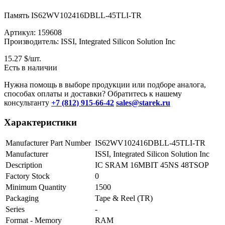
Память IS62WV102416DBLL-45TLI-TR
Артикул: 159608
Производитель: ISSI, Integrated Silicon Solution Inc
15.27
$/шт.
Есть в наличии
Нужна помощь в выборе продукции или подборе аналога,
способах оплаты и доставки? Обратитесь к нашему
консультанту
+7 (812) 915-66-42
sales@starek.ru
Характеристики
Manufacturer Part Number
IS62WV102416DBLL-45TLI-TR
Manufacturer
ISSI, Integrated Silicon Solution Inc
Description
IC SRAM 16MBIT 45NS 48TSOP
Factory Stock
0
Minimum Quantity
1500
Packaging
Tape & Reel (TR)
Series
-
Format - Memory
RAM