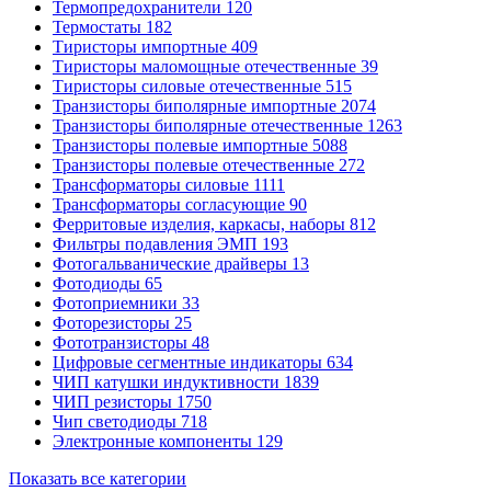
Термопредохранители
120
Термостаты
182
Тиристоры импортные
409
Тиристоры маломощные отечественные
39
Тиристоры силовые отечественные
515
Транзисторы биполярные импортные
2074
Транзисторы биполярные отечественные
1263
Транзисторы полевые импортные
5088
Транзисторы полевые отечественные
272
Трансформаторы силовые
1111
Трансформаторы согласующие
90
Ферритовые изделия, каркасы, наборы
812
Фильтры подавления ЭМП
193
Фотогальванические драйверы
13
Фотодиоды
65
Фотоприемники
33
Фоторезисторы
25
Фототранзисторы
48
Цифровые сегментные индикаторы
634
ЧИП катушки индуктивности
1839
ЧИП резисторы
1750
Чип светодиоды
718
Электронные компоненты
129
Показать все категории