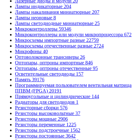
Лазерные диоды и модули
20
Лампы индикаторные
204
Лампы накаливания миниатюрные
207
Лампы неоновые
8
Лампы светодиодные миниатюрные
25
Микроконтроллеры
59346
Микроконтроллеры или модули микропроцессора
672
Микросхемы импортные разные
22759
Микросхемы отечественные разные
2724
Микрофоны
40
Оптоволоконные трансиверы
26
Оптопары, оптроны импортные
846
Оптопары, оптроны отечественные
95
Осветительные светодиоды
157
Память
39176
Программируемая пользователем вентильная матрица
ППВМ (FPGA)
20191
Прямоугольные и цилиндрические
144
Радиаторы для светодиодов
1
Резисторные сборки
576
Резисторы высоковольтные
37
Резисторы мощные
2906
Резисторы переменные
1225
Резисторы подстроечные
1562
Резисторы постоянные
3642