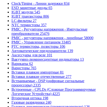
Clock/Timing - Линии задержки
834
ESD защитные диоды
65
IGBT модули
545
IGBT транзисторы
806
LC-фильтры
27
NTC термисторы
357
PMIC - Регуляторы напряжения - Импульсные
преобразователи
25476
PMIC - регуляторы напряжения - линейные
58000
PMIC - Управление питанием
33405
PTC термисторы, позисторы
106
Автоматические предохранители
139
Аксессуары для реле
101
Вакуумно-люминесцентные индикаторы
13
Варикапы
62
Варисторы
765
Вставки плавкие импортные
81
Вставки плавкие отечественные
277
Встраиваемые - DSP (цифровые сигнальные
процессоры)
2335
Встроенные - CPLDs (Сложные Программируемые
Логические Устройства)
4225
Вторичная оптика
198
Газовые разрядники
240
Головки динамические (громкоговорители)
126