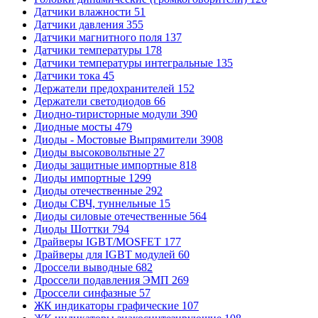
Датчики влажности
51
Датчики давления
355
Датчики магнитного поля
137
Датчики температуры
178
Датчики температуры интегральные
135
Датчики тока
45
Держатели предохранителей
152
Держатели светодиодов
66
Диодно-тиристорные модули
390
Диодные мосты
479
Диоды - Мостовые Выпрямители
3908
Диоды высоковольтные
27
Диоды защитные импортные
818
Диоды импортные
1299
Диоды отечественные
292
Диоды СВЧ, туннельные
15
Диоды силовые отечественные
564
Диоды Шоттки
794
Драйверы IGBT/MOSFET
177
Драйверы для IGBT модулей
60
Дроссели выводные
682
Дроссели подавления ЭМП
269
Дроссели синфазные
57
ЖК индикаторы графические
107