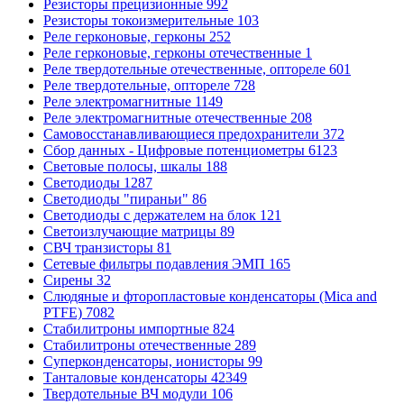
Резисторы прецизионные
992
Резисторы токоизмерительные
103
Реле герконовые, герконы
252
Реле герконовые, герконы отечественные
1
Реле твердотельные отечественные, оптореле
601
Реле твердотельные, оптореле
728
Реле электромагнитные
1149
Реле электромагнитные отечественные
208
Самовосстанавливающиеся предохранители
372
Сбор данных - Цифровые потенциометры
6123
Световые полосы, шкалы
188
Светодиоды
1287
Светодиоды "пираньи"
86
Светодиоды с держателем на блок
121
Светоизлучающие матрицы
89
СВЧ транзисторы
81
Сетевые фильтры подавления ЭМП
165
Сирены
32
Слюдяные и фторопластовые конденсаторы (Mica and
PTFE)
7082
Стабилитроны импортные
824
Стабилитроны отечественные
289
Суперконденсаторы, ионисторы
99
Танталовые конденсаторы
42349
Твердотельные ВЧ модули
106