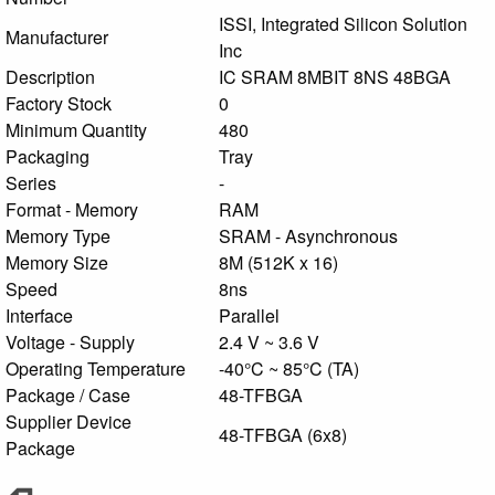
ISSI, Integrated Silicon Solution
Manufacturer
Inc
Description
IC SRAM 8MBIT 8NS 48BGA
Factory Stock
0
Minimum Quantity
480
Packaging
Tray
Series
-
Format - Memory
RAM
Memory Type
SRAM - Asynchronous
Memory Size
8M (512K x 16)
Speed
8ns
Interface
Parallel
Voltage - Supply
2.4 V ~ 3.6 V
Operating Temperature
-40°C ~ 85°C (TA)
Package / Case
48-TFBGA
Supplier Device
48-TFBGA (6x8)
Package