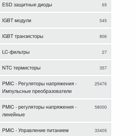
ESD защитные диоды
65
IGBT модули
545
IGBT транзисторы
806
LC-фильтры
27
NTC термисторы
357
PMIC - Регуляторы напряжения -
25476
Импульсные преобразователи
PMIC - регуляторы напряжения -
58000
линейные
PMIC - Управление питанием
33405