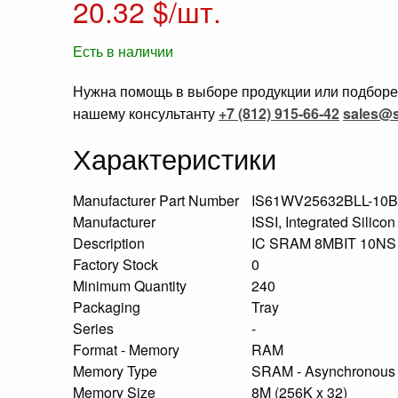
20.32
$/шт.
Есть в наличии
Нужна помощь в выборе продукции или подборе 
нашему консультанту
+7 (812) 915-66-42
sales@s
Характеристики
Manufacturer Part Number
IS61WV25632BLL-10B
Manufacturer
ISSI, Integrated Silicon
Description
IC SRAM 8MBIT 10N
Factory Stock
0
Minimum Quantity
240
Packaging
Tray
Series
-
Format - Memory
RAM
Memory Type
SRAM - Asynchronou
Memory Size
8M (256K x 32)