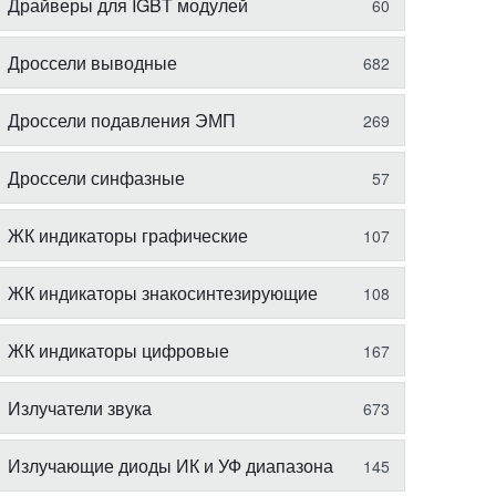
Драйверы для IGBT модулей
60
Дроссели выводные
682
Дроссели подавления ЭМП
269
Дроссели синфазные
57
ЖК индикаторы графические
107
ЖК индикаторы знакосинтезирующие
108
ЖК индикаторы цифровые
167
Излучатели звука
673
Излучающие диоды ИК и УФ диапазона
145