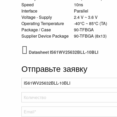
Speed
10ns
Interface
Parallel
Voltage - Supply
2.4 V ~ 3.6 V
Operating Temperature
-40°C ~ 85°C (TA)
Package / Case
90-TFBGA
Supplier Device Package
90-TFBGA (8x13)
Datasheet IS61WV25632BLL-10BLI
Отправьте заявку