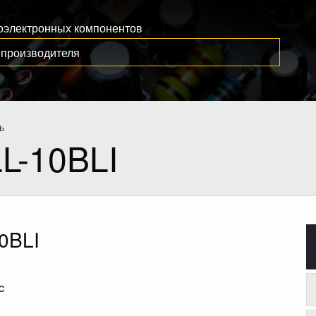
иоэлектронных компонентов
Ь
L-10BLI
0BLI
c