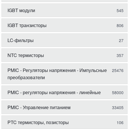
IGBT модули
545
IGBT транзисторы
806
LC-фильтры
27
NTC термисторы
357
PMIC - Регуляторы напряжения - Импульсные
25476
преобразователи
PMIC - регуляторы напряжения - линейные
58000
PMIC - Управление питанием
33405
PTC термисторы, позисторы
106