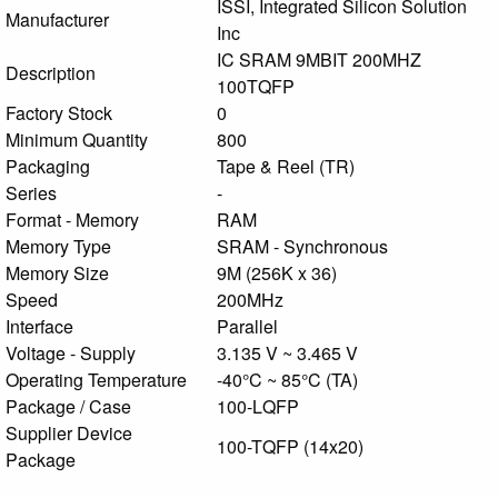
ISSI, Integrated Silicon Solution
Manufacturer
Inc
IC SRAM 9MBIT 200MHZ
Description
100TQFP
Factory Stock
0
Minimum Quantity
800
Packaging
Tape & Reel (TR)
Series
-
Format - Memory
RAM
Memory Type
SRAM - Synchronous
Memory Size
9M (256K x 36)
Speed
200MHz
Interface
Parallel
Voltage - Supply
3.135 V ~ 3.465 V
Operating Temperature
-40°C ~ 85°C (TA)
Package / Case
100-LQFP
Supplier Device
100-TQFP (14x20)
Package