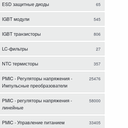
ESD защитные диоды
65
IGBT модули
545
IGBT транзисторы
806
LC-фильтры
27
NTC термисторы
357
PMIC - Регуляторы напряжения -
25476
Импульсные преобразователи
PMIC - регуляторы напряжения -
58000
линейные
PMIC - Управление питанием
33405