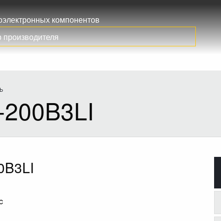
иоэлектронных компонентов
Ь
-200B3LI
0B3LI
c