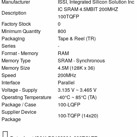
Manufacturer
ISSI, Integrated Silicon Solution Inc
IC SRAM 4.5MBIT 200MHZ
Description
100TQFP
Factory Stock
0
Minimum Quantity
800
Packaging
Tape & Reel (TR)
Series
-
Format - Memory
RAM
Memory Type
SRAM - Synchronous
Memory Size
4.5M (128K x 36)
Speed
200MHz
Interface
Parallel
Voltage - Supply
3.135 V ~ 3.465 V
Operating Temperature
-40°C ~ 85°C (TA)
Package / Case
100-LQFP
Supplier Device
100-TQFP (14x20)
Package