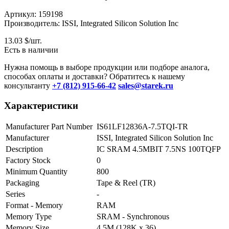
Артикул: 159198
Производитель: ISSI, Integrated Silicon Solution Inc
13.03
$/шт.
Есть в наличии
Нужна помощь в выборе продукции или подборе аналога,
способах оплаты и доставки? Обратитесь к нашему
консультанту
+7 (812) 915-66-42
sales@starek.ru
Характеристики
Manufacturer Part Number
IS61LF12836A-7.5TQI-TR
Manufacturer
ISSI, Integrated Silicon Solution Inc
Description
IC SRAM 4.5MBIT 7.5NS 100TQFP
Factory Stock
0
Minimum Quantity
800
Packaging
Tape & Reel (TR)
Series
-
Format - Memory
RAM
Memory Type
SRAM - Synchronous
Memory Size
4.5M (128K x 36)