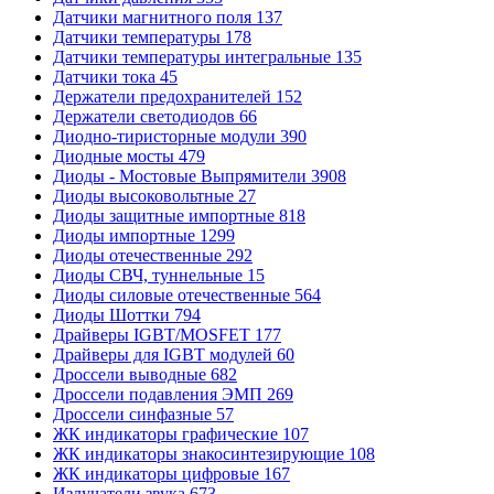
Датчики магнитного поля
137
Датчики температуры
178
Датчики температуры интегральные
135
Датчики тока
45
Держатели предохранителей
152
Держатели светодиодов
66
Диодно-тиристорные модули
390
Диодные мосты
479
Диоды - Мостовые Выпрямители
3908
Диоды высоковольтные
27
Диоды защитные импортные
818
Диоды импортные
1299
Диоды отечественные
292
Диоды СВЧ, туннельные
15
Диоды силовые отечественные
564
Диоды Шоттки
794
Драйверы IGBT/MOSFET
177
Драйверы для IGBT модулей
60
Дроссели выводные
682
Дроссели подавления ЭМП
269
Дроссели синфазные
57
ЖК индикаторы графические
107
ЖК индикаторы знакосинтезирующие
108
ЖК индикаторы цифровые
167
Излучатели звука
673