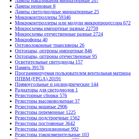
Лампы накаливания миниатюрные
207
Лампы неоновые
8
Лампы светодиодные миниатюрные
25
Микроконтроллеры
59346
Микроконтроллеры или модули микропроцессора
672
Микросхемы импортные разные
22759
Микросхемы отечественные разные
2724
Микрофоны
40
Оптоволоконные трансиверы
26
Оптопары, оптроны импортные
846
Оптопары, оптроны отечественные
95
Осветительные светодиоды
157
Память
39176
Программируемая пользователем вентильная матрица
ППВМ (FPGA)
20191
Прямоугольные и цилиндрические
144
Радиаторы для светодиодов
1
Резисторные сборки
576
Резисторы высоковольтные
37
Резисторы мощные
2906
Резисторы переменные
1225
Резисторы подстроечные
1562
Резисторы постоянные
3642
Резисторы прецизионные
992
Резисторы токоизмерительные
103