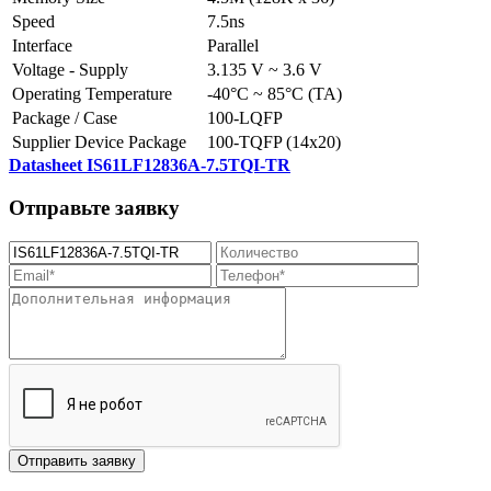
Speed
7.5ns
Interface
Parallel
Voltage - Supply
3.135 V ~ 3.6 V
Operating Temperature
-40°C ~ 85°C (TA)
Package / Case
100-LQFP
Supplier Device Package
100-TQFP (14x20)
Datasheet IS61LF12836A-7.5TQI-TR
Отправьте заявку
Отправить заявку