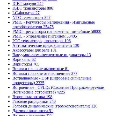
IGBT модули
545
IGBT транзисторы
806
LC-фильтры
27
NTC термисторы
357
PMIC - Регуляторы напряжения - Импульсные
преобразователи
25476
PMIC - регуляторы напряжения - линейные
58000
PMIC - Управление питанием
33405
PTC термисторы, позисторы
106
Автоматические предохранители
139
Аксессуары для реле
101
Вакуумно-люминесцентные индикаторы
13
Варикапы
62
Варисторы
765
Вставки плавкие импортные
81
Вставки плавкие отечественные
277
Встраиваемые - DSP (цифровые сигнальные
процессоры)
2335
Встроенные - CPLDs (Сложные Программируемые
Логические Устройства)
4225
Вторичная оптика
198
Газовые разрядники
240
Головки динамические (громкоговорители)
126
Датчики влажности
51
Датчики давления
355