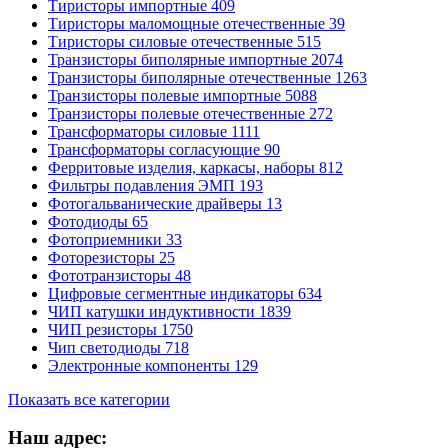
Тиристоры импортные
409
Тиристоры маломощные отечественные
39
Тиристоры силовые отечественные
515
Транзисторы биполярные импортные
2074
Транзисторы биполярные отечественные
1263
Транзисторы полевые импортные
5088
Транзисторы полевые отечественные
272
Трансформаторы силовые
1111
Трансформаторы согласующие
90
Ферритовые изделия, каркасы, наборы
812
Фильтры подавления ЭМП
193
Фотогальванические драйверы
13
Фотодиоды
65
Фотоприемники
33
Фоторезисторы
25
Фототранзисторы
48
Цифровые сегментные индикаторы
634
ЧИП катушки индуктивности
1839
ЧИП резисторы
1750
Чип светодиоды
718
Электронные компоненты
129
Показать все категории
Наш адрес: