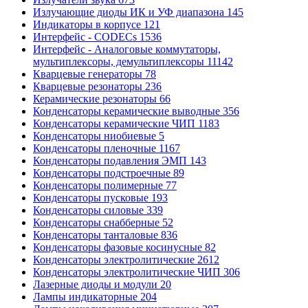
Излучающие диоды ИК и УФ диапазона
145
Индикаторы в корпусе
121
Интерфейс - CODECs
1536
Интерфейс - Аналоговые коммутаторы,
мультиплексоры, демультиплексоры
11142
Кварцевые генераторы
78
Кварцевые резонаторы
236
Керамические резонаторы
66
Конденсаторы керамические выводные
356
Конденсаторы керамические ЧИП
1183
Конденсаторы ниобиевые
5
Конденсаторы пленочные
1167
Конденсаторы подавления ЭМП
143
Конденсаторы подстроечные
89
Конденсаторы полимерные
77
Конденсаторы пусковые
193
Конденсаторы силовые
339
Конденсаторы снабберные
52
Конденсаторы танталовые
836
Конденсаторы фазовые косинусные
82
Конденсаторы электролитические
2612
Конденсаторы электролитические ЧИП
306
Лазерные диоды и модули
20
Лампы индикаторные
204