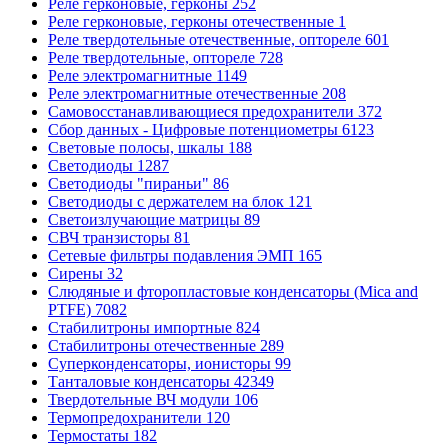
Реле герконовые, герконы
252
Реле герконовые, герконы отечественные
1
Реле твердотельные отечественные, оптореле
601
Реле твердотельные, оптореле
728
Реле электромагнитные
1149
Реле электромагнитные отечественные
208
Самовосстанавливающиеся предохранители
372
Сбор данных - Цифровые потенциометры
6123
Световые полосы, шкалы
188
Светодиоды
1287
Светодиоды "пираньи"
86
Светодиоды с держателем на блок
121
Светоизлучающие матрицы
89
СВЧ транзисторы
81
Сетевые фильтры подавления ЭМП
165
Сирены
32
Слюдяные и фторопластовые конденсаторы (Mica and
PTFE)
7082
Стабилитроны импортные
824
Стабилитроны отечественные
289
Суперконденсаторы, ионисторы
99
Танталовые конденсаторы
42349
Твердотельные ВЧ модули
106
Термопредохранители
120
Термостаты
182