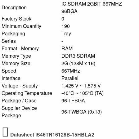
IC SDRAM 2GBIT 667MHZ
Description
96BGA
Factory Stock
0
Minimum Quantity
190
Packaging
Tray
Series
-
Format - Memory
RAM
Memory Type
DDR3 SDRAM
Memory Size
2G (128M x 16)
Speed
667MHz
Interface
Parallel
Voltage - Supply
1.425 V ~ 1.575 V
Operating Temperature
-40°C ~ 105°C (TA)
Package / Case
96-TFBGA
Supplier Device
96-TWBGA (9x13)
Package
Datasheet IS46TR16128B-15HBLA2