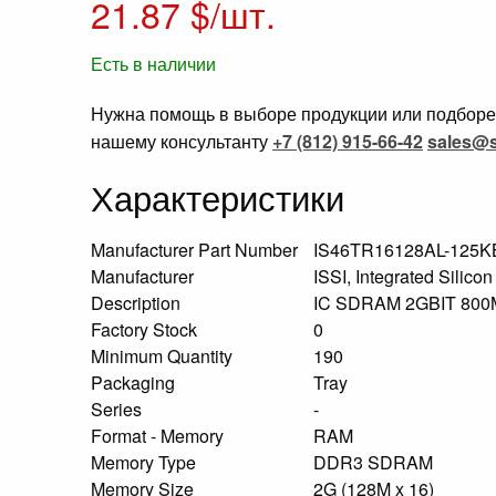
21.87
$/шт.
Есть в наличии
Нужна помощь в выборе продукции или подборе 
нашему консультанту
+7 (812) 915-66-42
sales@s
Характеристики
Manufacturer Part Number
IS46TR16128AL-125
Manufacturer
ISSI, Integrated Silicon
Description
IC SDRAM 2GBIT 80
Factory Stock
0
Minimum Quantity
190
Packaging
Tray
Series
-
Format - Memory
RAM
Memory Type
DDR3 SDRAM
Memory Size
2G (128M x 16)