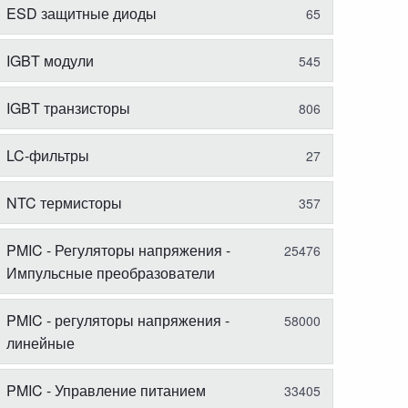
ESD защитные диоды
65
IGBT модули
545
IGBT транзисторы
806
LC-фильтры
27
NTC термисторы
357
PMIC - Регуляторы напряжения -
25476
Импульсные преобразователи
PMIC - регуляторы напряжения -
58000
линейные
PMIC - Управление питанием
33405