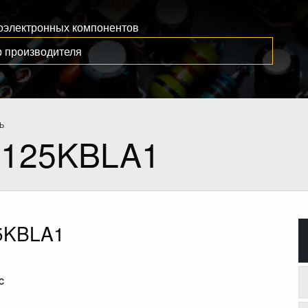
иоэлектронных компонентов
Ь
-125KBLA1
5KBLA1
c