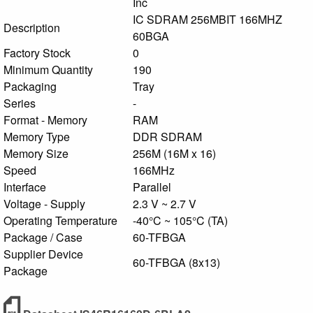
Inc
IC SDRAM 256MBIT 166MHZ
Description
60BGA
Factory Stock
0
Minimum Quantity
190
Packaging
Tray
Series
-
Format - Memory
RAM
Memory Type
DDR SDRAM
Memory Size
256M (16M x 16)
Speed
166MHz
Interface
Parallel
Voltage - Supply
2.3 V ~ 2.7 V
Operating Temperature
-40°C ~ 105°C (TA)
Package / Case
60-TFBGA
Supplier Device
60-TFBGA (8x13)
Package