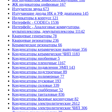
ЖК индикаторы цифровые
167
Излучатели звука
673
Излучающие диоды ИК и УФ диапазона
145
Индикаторы в корпусе
121
Интерфейс - CODECs
1536
Интерфейс - Аналоговые коммутаторы,
мультиплексоры, демультиплексоры
11142
Кварцевые генераторы
78
Кварцевые резонаторы
236
Керамические резонаторы
66
Конденсаторы керамические выводные
356
Конденсаторы керамические ЧИП
1183
Конденсаторы ниобиевые
5
Конденсаторы пленочные
1167
Конденсаторы подавления ЭМП
143
Конденсаторы подстроечные
89
Конденсаторы полимерные
77
Конденсаторы пусковые
193
Конденсаторы силовые
339
Конденсаторы снабберные
52
Конденсаторы танталовые
836
Конденсаторы фазовые косинусные
82
Конденсаторы электролитические
2612
Конденсаторы электролитические ЧИП
306