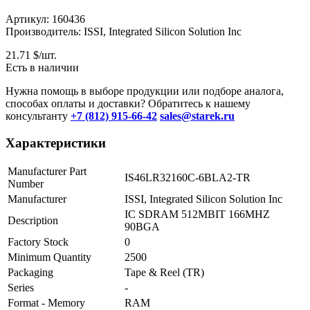
Артикул: 160436
Производитель: ISSI, Integrated Silicon Solution Inc
21.71
$/шт.
Есть в наличии
Нужна помощь в выборе продукции или подборе аналога,
способах оплаты и доставки? Обратитесь к нашему
консультанту
+7 (812) 915-66-42
sales@starek.ru
Характеристики
Manufacturer Part
IS46LR32160C-6BLA2-TR
Number
Manufacturer
ISSI, Integrated Silicon Solution Inc
IC SDRAM 512MBIT 166MHZ
Description
90BGA
Factory Stock
0
Minimum Quantity
2500
Packaging
Tape & Reel (TR)
Series
-
Format - Memory
RAM