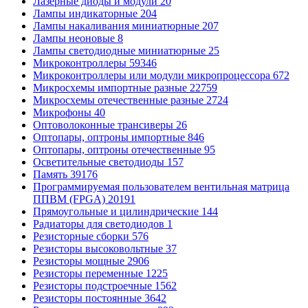
Лазерные диоды и модули
20
Лампы индикаторные
204
Лампы накаливания миниатюрные
207
Лампы неоновые
8
Лампы светодиодные миниатюрные
25
Микроконтроллеры
59346
Микроконтроллеры или модули микропроцессора
672
Микросхемы импортные разные
22759
Микросхемы отечественные разные
2724
Микрофоны
40
Оптоволоконные трансиверы
26
Оптопары, оптроны импортные
846
Оптопары, оптроны отечественные
95
Осветительные светодиоды
157
Память
39176
Программируемая пользователем вентильная матрица
ППВМ (FPGA)
20191
Прямоугольные и цилиндрические
144
Радиаторы для светодиодов
1
Резисторные сборки
576
Резисторы высоковольтные
37
Резисторы мощные
2906
Резисторы переменные
1225
Резисторы подстроечные
1562
Резисторы постоянные
3642