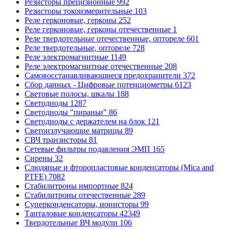
Резисторы прецизионные
992
Резисторы токоизмерительные
103
Реле герконовые, герконы
252
Реле герконовые, герконы отечественные
1
Реле твердотельные отечественные, оптореле
601
Реле твердотельные, оптореле
728
Реле электромагнитные
1149
Реле электромагнитные отечественные
208
Самовосстанавливающиеся предохранители
372
Сбор данных - Цифровые потенциометры
6123
Световые полосы, шкалы
188
Светодиоды
1287
Светодиоды "пираньи"
86
Светодиоды с держателем на блок
121
Светоизлучающие матрицы
89
СВЧ транзисторы
81
Сетевые фильтры подавления ЭМП
165
Сирены
32
Слюдяные и фторопластовые конденсаторы (Mica and
PTFE)
7082
Стабилитроны импортные
824
Стабилитроны отечественные
289
Суперконденсаторы, ионисторы
99
Танталовые конденсаторы
42349
Твердотельные ВЧ модули
106