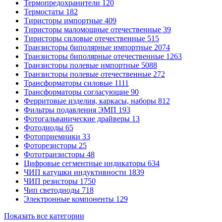
Термопредохранители
120
Термостаты
182
Тиристоры импортные
409
Тиристоры маломощные отечественные
39
Тиристоры силовые отечественные
515
Транзисторы биполярные импортные
2074
Транзисторы биполярные отечественные
1263
Транзисторы полевые импортные
5088
Транзисторы полевые отечественные
272
Трансформаторы силовые
1111
Трансформаторы согласующие
90
Ферритовые изделия, каркасы, наборы
812
Фильтры подавления ЭМП
193
Фотогальванические драйверы
13
Фотодиоды
65
Фотоприемники
33
Фоторезисторы
25
Фототранзисторы
48
Цифровые сегментные индикаторы
634
ЧИП катушки индуктивности
1839
ЧИП резисторы
1750
Чип светодиоды
718
Электронные компоненты
129
Показать все категории