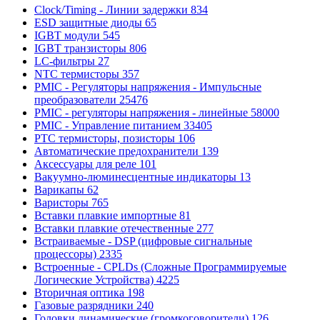
Clock/Timing - Линии задержки
834
ESD защитные диоды
65
IGBT модули
545
IGBT транзисторы
806
LC-фильтры
27
NTC термисторы
357
PMIC - Регуляторы напряжения - Импульсные
преобразователи
25476
PMIC - регуляторы напряжения - линейные
58000
PMIC - Управление питанием
33405
PTC термисторы, позисторы
106
Автоматические предохранители
139
Аксессуары для реле
101
Вакуумно-люминесцентные индикаторы
13
Варикапы
62
Варисторы
765
Вставки плавкие импортные
81
Вставки плавкие отечественные
277
Встраиваемые - DSP (цифровые сигнальные
процессоры)
2335
Встроенные - CPLDs (Сложные Программируемые
Логические Устройства)
4225
Вторичная оптика
198
Газовые разрядники
240
Головки динамические (громкоговорители)
126