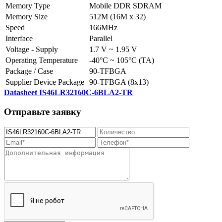
Memory Type
Mobile DDR SDRAM
Memory Size
512M (16M x 32)
Speed
166MHz
Interface
Parallel
Voltage - Supply
1.7 V ~ 1.95 V
Operating Temperature
-40°C ~ 105°C (TA)
Package / Case
90-TFBGA
Supplier Device Package
90-TFBGA (8x13)
Datasheet IS46LR32160C-6BLA2-TR
Отправьте заявку