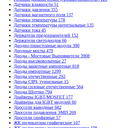
Датчики влажности
51
Датчики давления
355
Датчики магнитного поля
137
Датчики температуры
178
Датчики температуры интегральные
135
Датчики тока
45
Держатели предохранителей
152
Держатели светодиодов
66
Диодно-тиристорные модули
390
Диодные мосты
479
Диоды - Мостовые Выпрямители
3908
Диоды высоковольтные
27
Диоды защитные импортные
818
Диоды импортные
1299
Диоды отечественные
292
Диоды СВЧ, туннельные
15
Диоды силовые отечественные
564
Диоды Шоттки
794
Драйверы IGBT/MOSFET
177
Драйверы для IGBT модулей
60
Дроссели выводные
682
Дроссели подавления ЭМП
269
Дроссели синфазные
57
ЖК индикаторы графические
107
ЖК индикаторы знакосинтезирующие
108