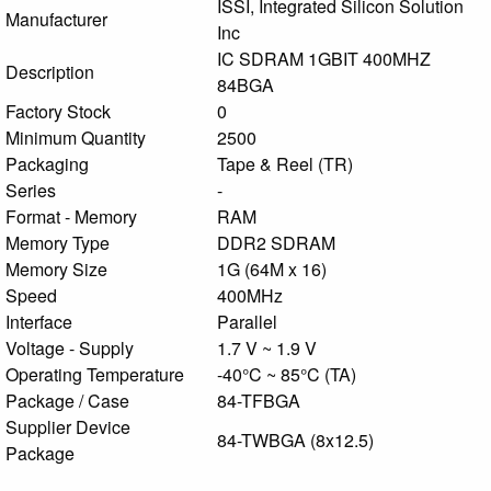
ISSI, Integrated Silicon Solution
Manufacturer
Inc
IC SDRAM 1GBIT 400MHZ
Description
84BGA
Factory Stock
0
Minimum Quantity
2500
Packaging
Tape & Reel (TR)
Series
-
Format - Memory
RAM
Memory Type
DDR2 SDRAM
Memory Size
1G (64M x 16)
Speed
400MHz
Interface
Parallel
Voltage - Supply
1.7 V ~ 1.9 V
Operating Temperature
-40°C ~ 85°C (TA)
Package / Case
84-TFBGA
Supplier Device
84-TWBGA (8x12.5)
Package