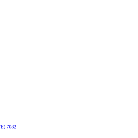
FE)
7082