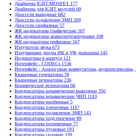
Драйверы IGBT/MOSFET
177
Драйверы для IGBT модулей
60
Дроссели выводные
682
Дроссели подавления ЭМП
269
Дроссели синфазные
57
ЖК индикаторы графические
107
ЖК индикаторы знакосинтезирующие
108
ЖК индикаторы цифровые
167
Излучатели звука
673
Излучающие диоды ИК и УФ диапазона
145
Индикаторы в корпусе
121
Интерфейс - CODECs
1536
Интерфейс - Аналоговые коммутаторы, мультиплексоры,
Кварцевые генераторы
78
Кварцевые резонаторы
236
Керамические резонаторы
66
Конденсаторы керамические выводные
356
Конденсаторы керамические ЧИП
1183
Конденсаторы ниобиевые
5
Конденсаторы пленочные
1167
Конденсаторы подавления ЭМП
143
Конденсаторы подстроечные
89
Конденсаторы полимерные
77
Конденсаторы пусковые
193
Конденсаторы силовые
339