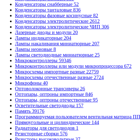
Конденсаторы снабберные
52
Конденсаторы танталовые
836
Конденсаторы фазовые косинусные
82
Конденсаторы электролитические
2612
Конденсаторы электролитические ЧИП
306
Лазерные диоды и модули
20
Лампы индикаторные
204
Лампы накаливания миниатюрные
207
Лампы неоновые
8
Лампы светодиодные миниатюрные
25
Микроконтроллеры
59346
Микроконтроллеры или модули микропроцессора
672
Микросхемы импортные разные
22759
Микросхемы отечественные разные
2724
Микрофоны
40
Оптоволоконные трансиверы
26
Оптопары, оптроны импортные
846
Оптопары, оптроны отечественные
95
Осветительные светодиоды
157
Память
39176
Программируемая пользователем вентильная матрица 
Прямоугольные и цилиндрические
144
Радиаторы для светодиодов
1
Резисторные сборки
576
Резисторы высоковольтные
37