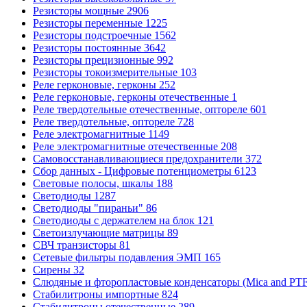
Резисторы мощные
2906
Резисторы переменные
1225
Резисторы подстроечные
1562
Резисторы постоянные
3642
Резисторы прецизионные
992
Резисторы токоизмерительные
103
Реле герконовые, герконы
252
Реле герконовые, герконы отечественные
1
Реле твердотельные отечественные, оптореле
601
Реле твердотельные, оптореле
728
Реле электромагнитные
1149
Реле электромагнитные отечественные
208
Самовосстанавливающиеся предохранители
372
Сбор данных - Цифровые потенциометры
6123
Световые полосы, шкалы
188
Светодиоды
1287
Светодиоды "пираньи"
86
Светодиоды с держателем на блок
121
Светоизлучающие матрицы
89
СВЧ транзисторы
81
Сетевые фильтры подавления ЭМП
165
Сирены
32
Слюдяные и фторопластовые конденсаторы (Mica and PT
Стабилитроны импортные
824
Стабилитроны отечественные
289