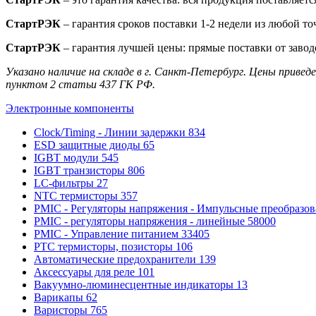
СтартРЭК
– гарантия сроков поставки 1-2 недели из любой то
СтартРЭК
– гарантия лучшей цены: прямые поставки от завод
Указано наличие на складе в г. Санкт-Петербург. Цены приве
пунктом 2 статьи 437 ГК РФ.
Электронные компоненты
Clock/Timing - Линии задержки
834
ESD защитные диоды
65
IGBT модули
545
IGBT транзисторы
806
LC-фильтры
27
NTC термисторы
357
PMIC - Регуляторы напряжения - Импульсные преобразо
PMIC - регуляторы напряжения - линейные
58000
PMIC - Управление питанием
33405
PTC термисторы, позисторы
106
Автоматические предохранители
139
Аксессуары для реле
101
Вакуумно-люминесцентные индикаторы
13
Варикапы
62
Варисторы
765