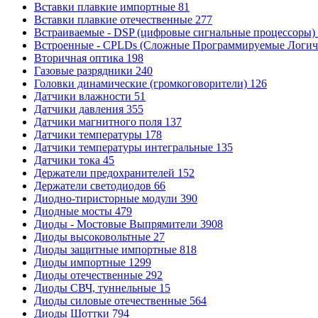
Вставки плавкие импортные
81
Вставки плавкие отечественные
277
Встраиваемые - DSP (цифровые сигнальные процессоры)
Встроенные - CPLDs (Сложные Программируемые Логиче
Вторичная оптика
198
Газовые разрядники
240
Головки динамические (громкоговорители)
126
Датчики влажности
51
Датчики давления
355
Датчики магнитного поля
137
Датчики температуры
178
Датчики температуры интегральные
135
Датчики тока
45
Держатели предохранителей
152
Держатели светодиодов
66
Диодно-тиристорные модули
390
Диодные мосты
479
Диоды - Мостовые Выпрямители
3908
Диоды высоковольтные
27
Диоды защитные импортные
818
Диоды импортные
1299
Диоды отечественные
292
Диоды СВЧ, туннельные
15
Диоды силовые отечественные
564
Диоды Шоттки
794