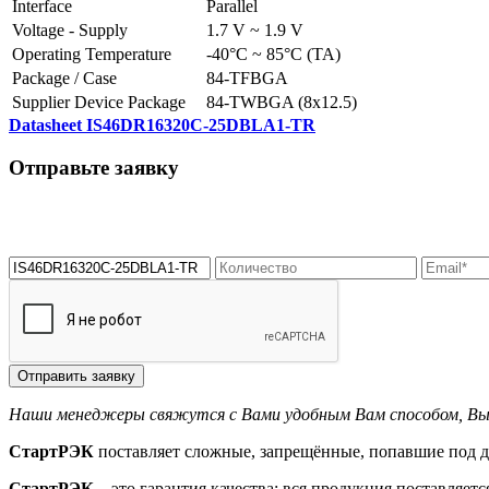
Interface
Parallel
Voltage - Supply
1.7 V ~ 1.9 V
Operating Temperature
-40°C ~ 85°C (TA)
Package / Case
84-TFBGA
Supplier Device Package
84-TWBGA (8x12.5)
Datasheet IS46DR16320C-25DBLA1-TR
Отправьте заявку
Отправить заявку
Наши менеджеры свяжутся с Вами удобным Вам способом, Вы с
СтартРЭК
поставляет сложные, запрещённые, попавшие под д
СтартРЭК
– это гарантия качества: вся продукция поставляет