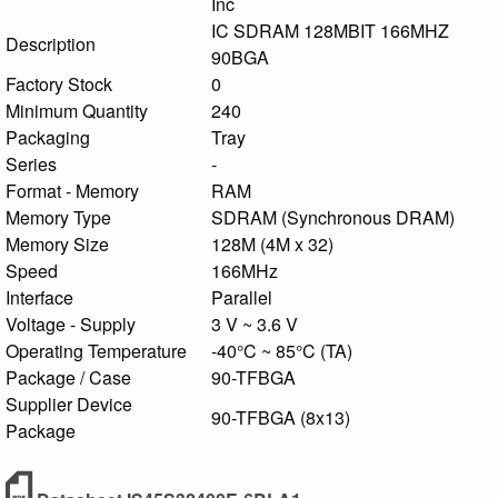
Inc
IC SDRAM 128MBIT 166MHZ
Description
90BGA
Factory Stock
0
Minimum Quantity
240
Packaging
Tray
Series
-
Format - Memory
RAM
Memory Type
SDRAM (Synchronous DRAM)
Memory Size
128M (4M x 32)
Speed
166MHz
Interface
Parallel
Voltage - Supply
3 V ~ 3.6 V
Operating Temperature
-40°C ~ 85°C (TA)
Package / Case
90-TFBGA
Supplier Device
90-TFBGA (8x13)
Package