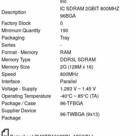
Inc
IC SDRAM 2GBIT 800MHZ
Description
96BGA
Factory Stock
0
Minimum Quantity
190
Packaging
Tray
Series
-
Format - Memory
RAM
Memory Type
DDR3L SDRAM
Memory Size
2G (128M x 16)
Speed
800MHz
Interface
Parallel
Voltage - Supply
1.283 V ~ 1.45 V
Operating Temperature
-40°C ~ 85°C (TA)
Package / Case
96-TFBGA
Supplier Device
96-TWBGA (9x13)
Package