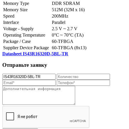
Memory Type
DDR SDRAM
Memory Size
512M (32M x 16)
Speed
200MHz
Interface
Parallel
Voltage - Supply
2.5 V ~ 2.7 V
Operating Temperature
0°C ~ 70°C (TA)
Package / Case
60-TFBGA
Supplier Device Package
60-TFBGA (8x13)
Datasheet IS43R16320D-5BL-TR
Отправьте заявку