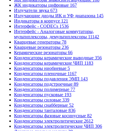
ЖК индикаторы цифровые
167
Излучатели звука
673
Излучающие диоды ИК и УФ диапазона
145
Индикаторы в корпусе
121
Интерфейс - CODECs
1536
Интерфейс - Аналоговые коммутаторы,
мультиплексоры, демультиплексоры
11142
Кварцевые генераторы
78
Кварцевые резонаторы
236
Керамические резонаторы
66
Конденсаторы керамические выводные
356
Конденсаторы керамические ЧИП
1183
Конденсаторы ниобиевые
5
Конденсаторы пленочные
1167
Конденсаторы подавления ЭМП
143
Конденсаторы подстроечные
89
Конденсаторы полимерные
77
Конденсаторы пусковые
193
Конденсаторы силовые
339
Конденсаторы снабберные
52
Конденсаторы танталовые
836
Конденсаторы фазовые косинусные
82
Конденсаторы электролитические
2612
Конденсаторы электролитические ЧИП
306