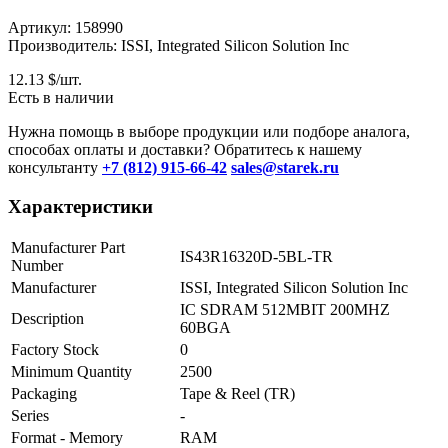
Артикул: 158990
Производитель: ISSI, Integrated Silicon Solution Inc
12.13
$/шт.
Есть в наличии
Нужна помощь в выборе продукции или подборе аналога,
способах оплаты и доставки? Обратитесь к нашему
консультанту
+7 (812) 915-66-42
sales@starek.ru
Характеристики
Manufacturer Part
IS43R16320D-5BL-TR
Number
Manufacturer
ISSI, Integrated Silicon Solution Inc
IC SDRAM 512MBIT 200MHZ
Description
60BGA
Factory Stock
0
Minimum Quantity
2500
Packaging
Tape & Reel (TR)
Series
-
Format - Memory
RAM