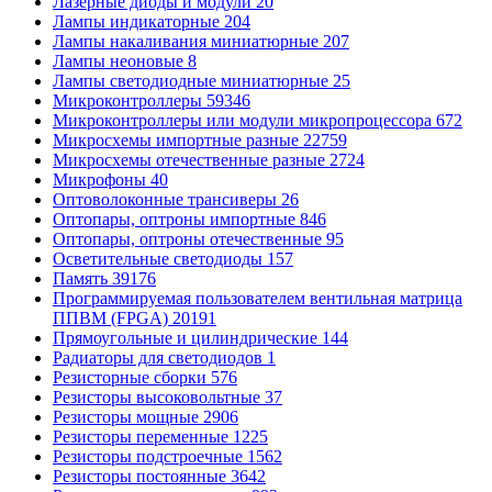
Лазерные диоды и модули
20
Лампы индикаторные
204
Лампы накаливания миниатюрные
207
Лампы неоновые
8
Лампы светодиодные миниатюрные
25
Микроконтроллеры
59346
Микроконтроллеры или модули микропроцессора
672
Микросхемы импортные разные
22759
Микросхемы отечественные разные
2724
Микрофоны
40
Оптоволоконные трансиверы
26
Оптопары, оптроны импортные
846
Оптопары, оптроны отечественные
95
Осветительные светодиоды
157
Память
39176
Программируемая пользователем вентильная матрица
ППВМ (FPGA)
20191
Прямоугольные и цилиндрические
144
Радиаторы для светодиодов
1
Резисторные сборки
576
Резисторы высоковольтные
37
Резисторы мощные
2906
Резисторы переменные
1225
Резисторы подстроечные
1562
Резисторы постоянные
3642