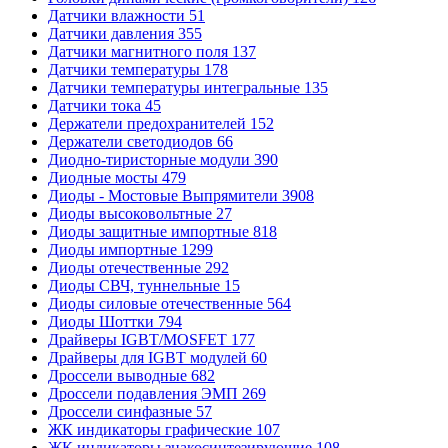
Датчики влажности
51
Датчики давления
355
Датчики магнитного поля
137
Датчики температуры
178
Датчики температуры интегральные
135
Датчики тока
45
Держатели предохранителей
152
Держатели светодиодов
66
Диодно-тиристорные модули
390
Диодные мосты
479
Диоды - Мостовые Выпрямители
3908
Диоды высоковольтные
27
Диоды защитные импортные
818
Диоды импортные
1299
Диоды отечественные
292
Диоды СВЧ, туннельные
15
Диоды силовые отечественные
564
Диоды Шоттки
794
Драйверы IGBT/MOSFET
177
Драйверы для IGBT модулей
60
Дроссели выводные
682
Дроссели подавления ЭМП
269
Дроссели синфазные
57
ЖК индикаторы графические
107
ЖК индикаторы знакосинтезирующие
108