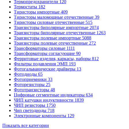
Термопредохранители
120
Термостаты
182
Тиристоры импортные
409
Тиристоры маломощные отечественные
39
Тиристоры силовые отечественные
515
Транзисторы биполярные импортные
2074
Транзисторы биполярные отечественные
1263
Транзисторы полевые импортные
5088
Транзисторы полевые отечественные
272
Трансформаторы силовые
1111
Трансформаторы согласующие
90
Ферритовые изделия, каркасы, наборы
812
Фильтры подавления ЭМП
193
Фотогальванические драйверы
13
Фотодиоды
65
Фотоприемники
33
Фоторезисторы
25
Фототранзисторы
48
Цифровые сегментные индикаторы
634
ЧИП катушки индуктивности
1839
ЧИП резисторы
1750
Чип светодиоды
718
Электронные компоненты
129
Показать все категории