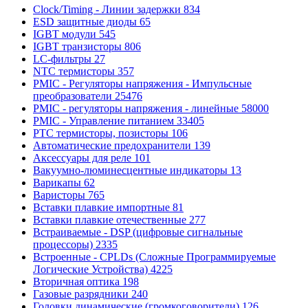
Clock/Timing - Линии задержки
834
ESD защитные диоды
65
IGBT модули
545
IGBT транзисторы
806
LC-фильтры
27
NTC термисторы
357
PMIC - Регуляторы напряжения - Импульсные
преобразователи
25476
PMIC - регуляторы напряжения - линейные
58000
PMIC - Управление питанием
33405
PTC термисторы, позисторы
106
Автоматические предохранители
139
Аксессуары для реле
101
Вакуумно-люминесцентные индикаторы
13
Варикапы
62
Варисторы
765
Вставки плавкие импортные
81
Вставки плавкие отечественные
277
Встраиваемые - DSP (цифровые сигнальные
процессоры)
2335
Встроенные - CPLDs (Сложные Программируемые
Логические Устройства)
4225
Вторичная оптика
198
Газовые разрядники
240
Головки динамические (громкоговорители)
126