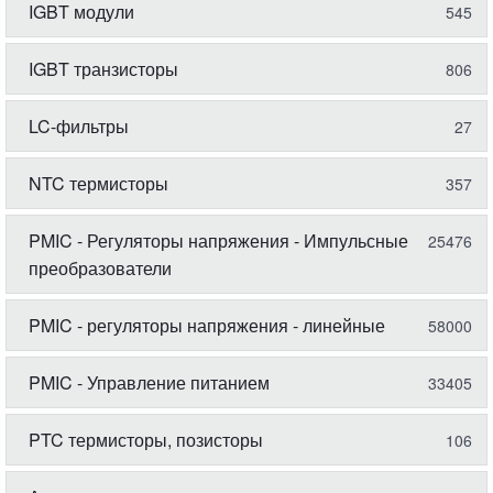
IGBT модули
545
IGBT транзисторы
806
LC-фильтры
27
NTC термисторы
357
PMIC - Регуляторы напряжения - Импульсные
25476
преобразователи
PMIC - регуляторы напряжения - линейные
58000
PMIC - Управление питанием
33405
PTC термисторы, позисторы
106