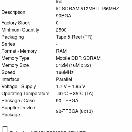
Inc
IC SDRAM 512MBIT 166MHZ
Description
90BGA
Factory Stock
0
Minimum Quantity
2500
Packaging
Tape & Reel (TR)
Series
-
Format - Memory
RAM
Memory Type
Mobile DDR SDRAM
Memory Size
512M (16M x 32)
Speed
166MHz
Interface
Parallel
Voltage - Supply
1.7 V ~ 1.95 V
Operating Temperature
-40°C ~ 85°C (TA)
Package / Case
90-TFBGA
Supplier Device
90-TFBGA (8x13)
Package